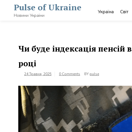
Skip
Pulse of Ukraine
to
Україна
Світ
content
Новини України
Чи буде індексація пенсій 
році
24 Травня, 2025
0 Comments
BY
pulse