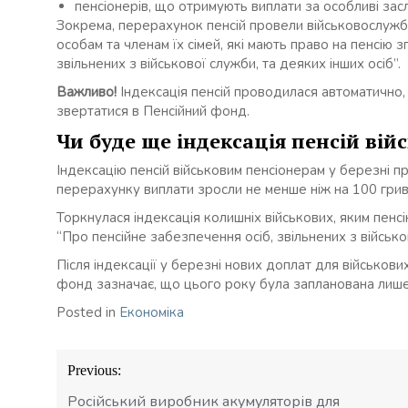
пенсіонерів, що отримують виплати за особливі за
Зокрема, перерахунок пенсій провели військовослужб
особам та членам їх сімей, які мають право на пенсію 
звільнених з військової служби, та деяких інших осіб”.
Важливо!
Індексація пенсій проводилася автоматично,
звертатися в Пенсійний фонд.
Чи буде ще індексація пенсій вій
Індексацію пенсій військовим пенсіонерам у березні пр
перерахунку виплати зросли не менше ніж на 100 гриве
Торкнулася індексація колишніх військових, яким пен
“Про пенсійне забезпечення осіб, звільнених з військо
Після індексації у березні нових доплат для військови
фонд зазначає, що цього року була запланована лише
Posted in
Економіка
Навігація
Previous:
записів
Російський виробник акумуляторів для