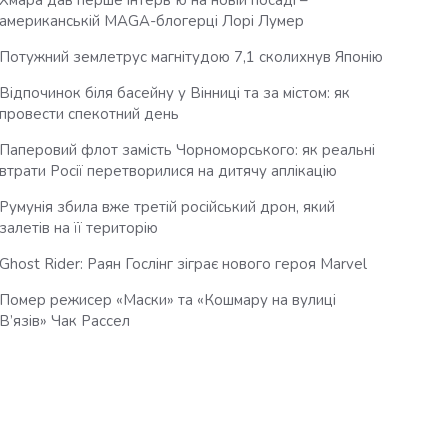
Хмара дав перше інтервʼю на новій посаді –
американській MAGA-блогерці Лорі Лумер
Потужний землетрус магнітудою 7,1 сколихнув Японію
Відпочинок біля басейну у Вінниці та за містом: як
провести спекотний день
Паперовий флот замість Чорноморського: як реальні
втрати Росії перетворилися на дитячу аплікацію
Румунія збила вже третій російський дрон, який
залетів на її територію
Ghost Rider: Раян Гослінг зіграє нового героя Marvel
Помер режисер «Маски» та «Кошмару на вулиці
В’язів» Чак Рассел