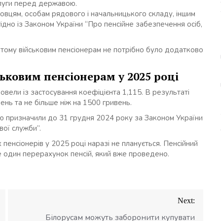
слуги перед державою.
овцям, особам рядового і начальницького складу, іншим
згідно із Законом України “Про пенсійне забезпечення осіб,
 тому військовим пенсіонерам не потрібно було додатково
ськовим пенсіонерам у 2025 році
овели із застосування коефіцієнта 1,115. В результаті
нь та не більше ніж на 1500 гривень.
сію призначили до 31 грудня 2024 року за Законом України
вої служби”.
х пенсіонерів у 2025 році наразі не планується. Пенсійний
 один перерахунок пенсій, який вже проведено.
Next:
Білорусам можуть заборонити купувати