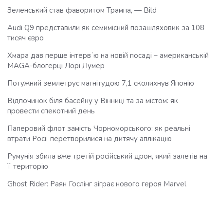
Зеленський став фаворитом Трампа, — Bild
Audi Q9 представили як семимісний позашляховик за 108
тисяч євро
Хмара дав перше інтервʼю на новій посаді – американській
MAGA-блогерці Лорі Лумер
Потужний землетрус магнітудою 7,1 сколихнув Японію
Відпочинок біля басейну у Вінниці та за містом: як
провести спекотний день
Паперовий флот замість Чорноморського: як реальні
втрати Росії перетворилися на дитячу аплікацію
Румунія збила вже третій російський дрон, який залетів на
її територію
Ghost Rider: Раян Гослінг зіграє нового героя Marvel