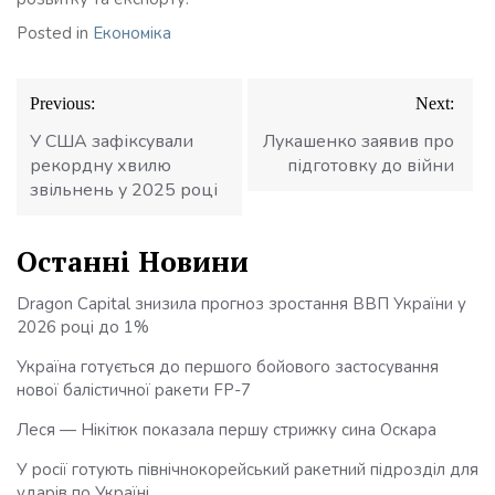
Posted in
Економіка
Навігація
Previous:
Next:
записів
У США зафіксували
Лукашенко заявив про
рекордну хвилю
підготовку до війни
звільнень у 2025 році
Останні Новини
Dragon Capital знизила прогноз зростання ВВП України у
2026 році до 1%
Україна готується до першого бойового застосування
нової балістичної ракети FP-7
Леся — Нікітюк показала першу стрижку сина Оскара
У росії готують північнокорейський ракетний підрозділ для
ударів по Україні