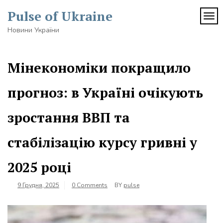
Skip
Pulse of Ukraine
to
TOG
content
Новини України
Мінекономіки покращило
прогноз: в Україні очікують
зростання ВВП та
стабілізацію курсу гривні у
2025 році
9 Грудня, 2025
0 Comments
BY
pulse