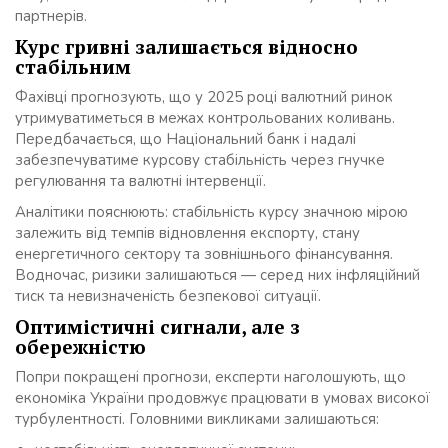
партнерів.
Курс гривні залишається відносно
стабільним
Фахівці прогнозують, що у 2025 році валютний ринок
утримуватиметься в межах контрольованих коливань.
Передбачається, що Національний банк і надалі
забезпечуватиме курсову стабільність через гнучке
регулювання та валютні інтервенції.
Аналітики пояснюють: стабільність курсу значною мірою
залежить від темпів відновлення експорту, стану
енергетичного сектору та зовнішнього фінансування.
Водночас, ризики залишаються — серед них інфляційний
тиск та невизначеність безпекової ситуації.
Оптимістичні сигнали, але з
обережністю
Попри покращені прогнози, експерти наголошують, що
економіка України продовжує працювати в умовах високої
турбулентності. Головними викликами залишаються: