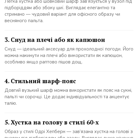
Легка хустка або шовковий шарф зав’язується у вузол під
підборіддям або збоку шиї. Виглядає елегантно та
стримано — чудовий варіант для офісного образу чи
весняного пальта.
3. Снуд на плечі або як капюшон
Снуд — ідеальний аксесуар для прохолодної погоди. Його
можна накинути на плечі або використати як капюшон,
особливо якщо раптово пішов дощ.
4. Стильний шарф-пояс
Довгий вузький шарф можна використати як пояс на сукні,
пальті чи сорочці. Це додає індивідуальності та акцентує
талію.
5. Хустка на голову в стилі 60-х
Образ у стилі Одрі Хепберн — зав’язана хустка на голові з