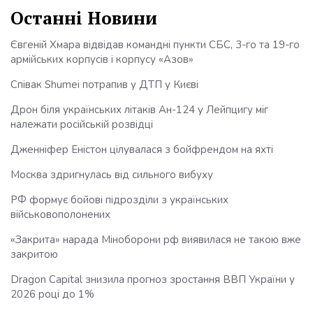
Останні Новини
Євгеній Хмара відвідав командні пункти СБС, 3-го та 19-го
армійських корпусів і корпусу «Азов»
Співак Shumei потрапив у ДТП у Києві
Дрон біля українських літаків Ан-124 у Лейпцигу міг
належати російській розвідці
Дженніфер Еністон цілувалася з бойфрендом на яхті
Москва здригнулась від сильного вибуху
РФ формує бойові підрозділи з українських
військовополонених
«Закрита» нарада Міноборони рф виявилася не такою вже
закритою
Dragon Capital знизила прогноз зростання ВВП України у
2026 році до 1%