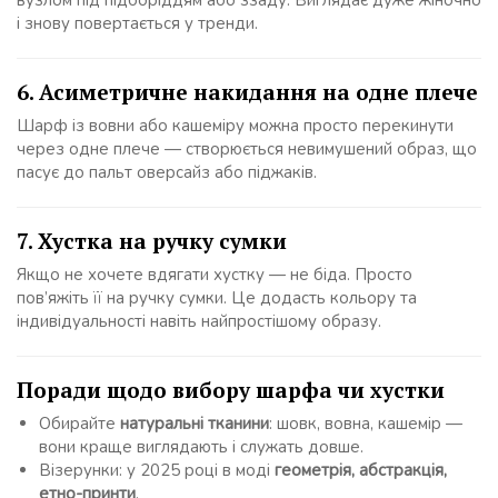
вузлом під підборіддям або ззаду. Виглядає дуже жіночно
і знову повертається у тренди.
6. Асиметричне накидання на одне плече
Шарф із вовни або кашеміру можна просто перекинути
через одне плече — створюється невимушений образ, що
пасує до пальт оверсайз або піджаків.
7. Хустка на ручку сумки
Якщо не хочете вдягати хустку — не біда. Просто
пов’яжіть її на ручку сумки. Це додасть кольору та
індивідуальності навіть найпростішому образу.
Поради щодо вибору шарфа чи хустки
Обирайте
натуральні тканини
: шовк, вовна, кашемір —
вони краще виглядають і служать довше.
Візерунки: у 2025 році в моді
геометрія, абстракція,
етно-принти
.