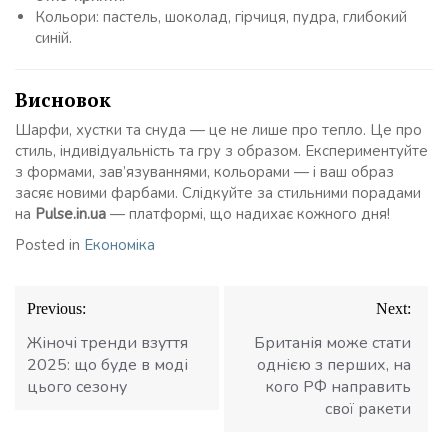
Кольори: пастель, шоколад, гірчиця, пудра, глибокий
синій.
Висновок
Шарфи, хустки та снуда — це не лише про тепло. Це про
стиль, індивідуальність та гру з образом. Експериментуйте
з формами, зав’язуваннями, кольорами — і ваш образ
засяє новими фарбами. Слідкуйте за стильними порадами
на
Pulse.in.ua
— платформі, що надихає кожного дня!
Posted in
Економіка
Навігація
Previous:
Next:
записів
Жіночі тренди взуття
Британія може стати
2025: що буде в моді
однією з перших, на
цього сезону
кого РФ направить
свої ракети