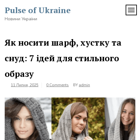
Skip
Pulse of Ukraine
to
TOG
content
Новини України
Як носити шарф, хустку та
снуд: 7 ідей для стильного
образу
11 Липня, 2025
0 Comments
BY
admin