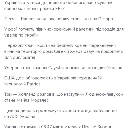
Україна готується до першого бойового застосування
нової балістичної ракети FP-7
Леся — Нікітюк показала першу стрижку сина Оскара
У росії готують північнокорейський ракетний підрозділ для
ударів по Україні
Перехоплювачі, кошти на безпеку країни, перенесення
війни на територію росії: Євгеній Хмара озвучив пріоритети
для дипломатів
Умеров стане главою Служби зовнішньої розвідки України
США досі обговорюють з Україною передачу їй
технологій Patriot
Том — Холланд розповів, що наступним Людиною-павуком
стане Майлз Моралес
Ціни на дизель продовжують зростати: що відбувається
на АЗС України
Україна отримала €3,47 млрд у межах Ukraine Support