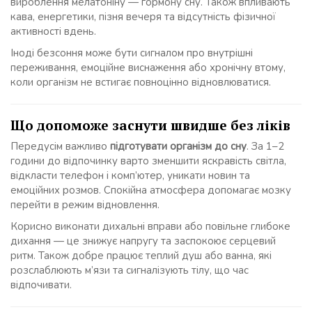
вироблення мелатоніну — гормону сну. Також впливають
кава, енергетики, пізня вечеря та відсутність фізичної
активності вдень.
Іноді безсоння може бути сигналом про внутрішні
переживання, емоційне виснаження або хронічну втому,
коли організм не встигає повноцінно відновлюватися.
Що допоможе заснути швидше без ліків
Передусім важливо
підготувати організм до сну
. За 1–2
години до відпочинку варто зменшити яскравість світла,
відкласти телефон і комп’ютер, уникати новин та
емоційних розмов. Спокійна атмосфера допомагає мозку
перейти в режим відновлення.
Корисно виконати дихальні вправи або повільне глибоке
дихання — це знижує напругу та заспокоює серцевий
ритм. Також добре працює теплий душ або ванна, які
розслаблюють м’язи та сигналізують тілу, що час
відпочивати.