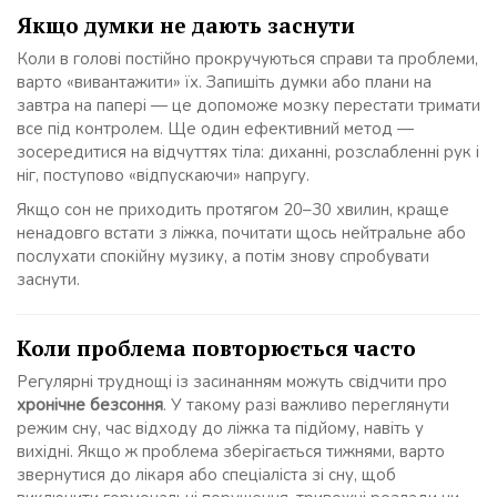
Якщо думки не дають заснути
Коли в голові постійно прокручуються справи та проблеми,
варто «вивантажити» їх. Запишіть думки або плани на
завтра на папері — це допоможе мозку перестати тримати
все під контролем. Ще один ефективний метод —
зосередитися на відчуттях тіла: диханні, розслабленні рук і
ніг, поступово «відпускаючи» напругу.
Якщо сон не приходить протягом 20–30 хвилин, краще
ненадовго встати з ліжка, почитати щось нейтральне або
послухати спокійну музику, а потім знову спробувати
заснути.
Коли проблема повторюється часто
Регулярні труднощі із засинанням можуть свідчити про
хронічне безсоння
. У такому разі важливо переглянути
режим сну, час відходу до ліжка та підйому, навіть у
вихідні. Якщо ж проблема зберігається тижнями, варто
звернутися до лікаря або спеціаліста зі сну, щоб