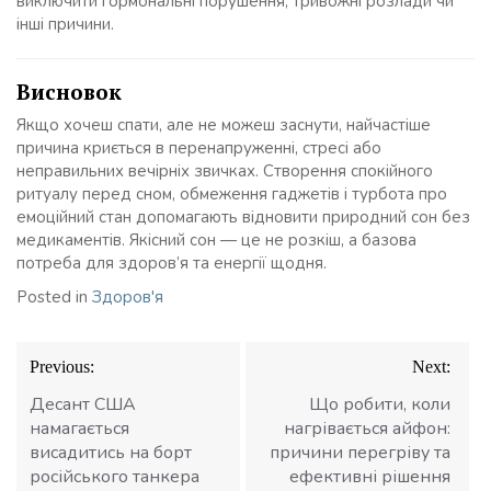
виключити гормональні порушення, тривожні розлади чи
інші причини.
Висновок
Якщо хочеш спати, але не можеш заснути, найчастіше
причина криється в перенапруженні, стресі або
неправильних вечірніх звичках. Створення спокійного
ритуалу перед сном, обмеження гаджетів і турбота про
емоційний стан допомагають відновити природний сон без
медикаментів. Якісний сон — це не розкіш, а базова
потреба для здоров’я та енергії щодня.
Posted in
Здоров'я
Навігація
Previous:
Next:
записів
Десант США
Що робити, коли
намагається
нагрівається айфон:
висадитись на борт
причини перегріву та
російського танкера
ефективні рішення