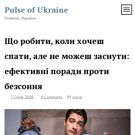
Skip
Pulse of Ukraine
to
TOG
content
Новини України
Що робити, коли хочеш
спати, але не можеш заснути:
ефективні поради проти
безсоння
7 Січня, 2026
0 Comments
BY
pulse