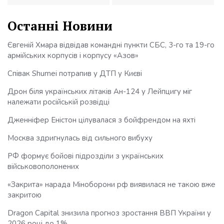
Останні Новини
Євгеній Хмара відвідав командні пункти СБС, 3-го та 19-го
армійських корпусів і корпусу «Азов»
Співак Shumei потрапив у ДТП у Києві
Дрон біля українських літаків Ан-124 у Лейпцигу міг
належати російській розвідці
Дженніфер Еністон цілувалася з бойфрендом на яхті
Москва здригнулась від сильного вибуху
РФ формує бойові підрозділи з українських
військовополонених
«Закрита» нарада Міноборони рф виявилася не такою вже
закритою
Dragon Capital знизила прогноз зростання ВВП України у
2026 році до 1%