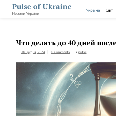
Skip
Pulse of Ukraine
to
Україна
Світ
content
Новини України
Что делать до 40 дней посл
30 Грудня, 2024
0 Comments
BY
pulse