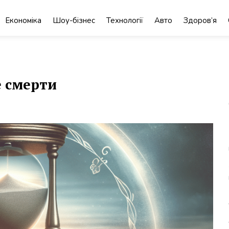
Економіка
Шоу-бізнес
Технології
Авто
Здоров’я
е смерти