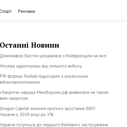
Спорт
Реклама
Останні Новини
Дженніфер Еністон цілувалася з бойфрендом на яхті
Москва здригнулась від сильного вибуху
РФ формує бойові підрозділи з українських
військовополонених
«Закрита» нарада Міноборони рф виявилася не такою
вже закритою
Dragon Capital знизила прогноз зростання ВВП
України у 2026 році до 1%
Україна готується до першого бойового застосування