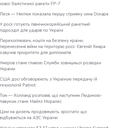
нової балістичної ракети FP-7
Леся — Нікітюк показала першу стрижку сина Оскара
У росії готують північнокорейський ракетний
підрозділ для ударів по Україні
Перехоплювачі, кошти на безпеку країни,
перенесення війни на територію росії: Євгеній Хмара
озвучив пріоритети для дипломатів
Умеров стане главою Служби зовнішньої розвідки
України
США досі обговорюють з Україною передачу їй
технологій Patriot
Том — Холланд розповів, що наступним Людиною-
павуком стане Майлз Моралес
Ціни на дизель продовжують зростати: що
відбувається на АЗС України