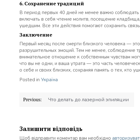
6. Сохранение традиций
В период первых 40 дней не менее важно соблюдать 
включать в себя чтение молитв, посещение кладбища,
ушедшим. Все эти действия помогают сохранить связ
Заключение
Первый месяц после смерти близкого человека — это
разрушительных эмоций. Тем не менее, соблюдение 
внимательное отношение к собственным чувствам могу
что вы не одни, и ваша утрата — это часть человече
о себе и своих близких, сохраняя память о тех, кто уш
Posted in
Україна
Навігація
Что делать до лазерной эпиляции
Previous:
записів
Залишити відповідь
Щоб відправити коментар вам необхідно
авторизуват