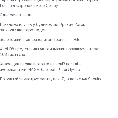
Україна отримала €3,47 млрд у межах Ukraine Support
Loan від Європейського Союзу
Одноразові люди
Искандер влучив у будинок під Кривим Рогом:
загинули шестеро людей
Зеленський став фаворитом Трампа, — Bild
Audi Q9 представили як семимісний позашляховик за
108 тисяч євро
Хмара дав перше інтервʼю на новій посаді –
американській MAGA-блогерці Лорі Лумер
Потужний землетрус магнітудою 7,1 сколихнув Японію