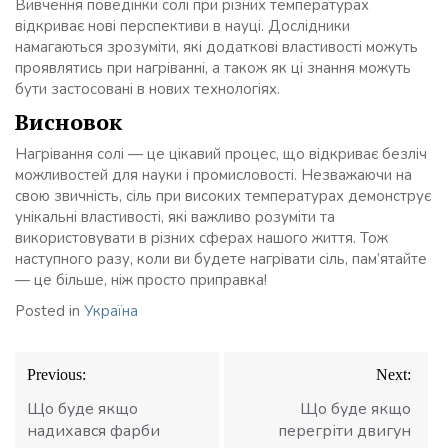
Вивчення поведінки солі при різних температурах
відкриває нові перспективи в науці. Дослідники
намагаються зрозуміти, які додаткові властивості можуть
проявлятись при нагріванні, а також як ці знання можуть
бути застосовані в нових технологіях.
Висновок
Нагрівання солі — це цікавий процес, що відкриває безліч
можливостей для науки і промисловості. Незважаючи на
свою звичність, сіль при високих температурах демонструє
унікальні властивості, які важливо розуміти та
використовувати в різних сферах нашого життя. Тож
наступного разу, коли ви будете нагрівати сіль, пам’ятайте
— це більше, ніж просто приправка!
Posted in
Україна
Навігація
Previous:
Next:
записів
Що буде якщо
Що буде якщо
надихався фарби
перегріти двигун