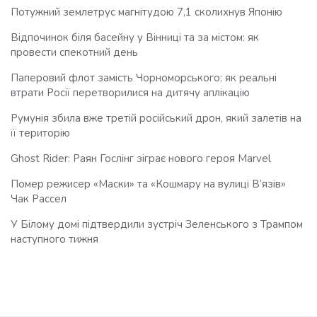
Потужний землетрус магнітудою 7,1 сколихнув Японію
Відпочинок біля басейну у Вінниці та за містом: як
провести спекотний день
Паперовий флот замість Чорноморського: як реальні
втрати Росії перетворилися на дитячу аплікацію
Румунія збила вже третій російський дрон, який залетів на
її територію
Ghost Rider: Раян Гослінг зіграє нового героя Marvel
Помер режисер «Маски» та «Кошмару на вулиці В’язів»
Чак Рассел
У Білому домі підтвердили зустріч Зеленського з Трампом
наступного тижня