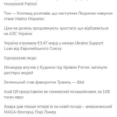
технологій Patriot
Том — Холланд розповів, що наступним Людиною-павуком
стане Майлз Моралес
Ціни на дизель продовжують зростати: що відбувається
на АЗС України
Україна отримала €3,47 млрд у межах Ukraine Support
Loan від Європейського Союзу
Одноразові люди
Искандер влучив у будинок під Кривим Рогом: загинули
шестеро людей
Зеленський став фаворитом Трампа, — Bild
Audi Q9 представили як семимісний позашляховик за 108
тисяч євро
Хмара дав перше інтервʼю на новій посаді – американській
MAGA-блогерці Лорі Лумер