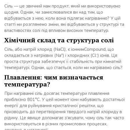
Сіль — це звичний нам продукт, який ми використовуємо
щодня. Однак, чи замислювалися ви над тим, що
відбувається з нею, коли вона підлягає нагріванню? У цій
статті ми розглянемо зміни, які відбуваються у структурі та
властивостях солі під впливом високих температур.
Хімічний склад та структура солі
Сіль, або натрій хлорид (NaCl), є іоннимCompound, що
складається з натрієвих (Na⁺) і хлоридних (Cl⁻) іонів. Ця
проста структура забезпечує її стабільність при кімнатній
температурі. Однак, що стається, коли ми нагріваємо сіль?
Плавлення: чим визначається
температура?
При нагріванні сіль досягає температури плавлення
приблизно 801°C. У цей момент іони набувають достатньої
енергії для руйнування кристалічної решітки, що
призводить до перетворення твердого натрій хлориду в
рідину. Це явище допомагає з’ясувати, чому сіль так часто
використовується в різних промислових процесах,