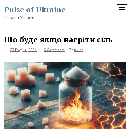
Skip
Pulse of Ukraine
to
TOG
content
Новини України
Що буде якщо нагріти сіль
23 Грудня, 2024
0 Comments
BY
pulse