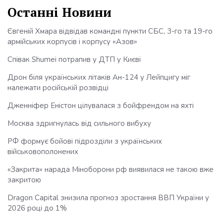
Останні Новини
Євгеній Хмара відвідав командні пункти СБС, 3-го та 19-го
армійських корпусів і корпусу «Азов»
Співак Shumei потрапив у ДТП у Києві
Дрон біля українських літаків Ан-124 у Лейпцигу міг
належати російській розвідці
Дженніфер Еністон цілувалася з бойфрендом на яхті
Москва здригнулась від сильного вибуху
РФ формує бойові підрозділи з українських
військовополонених
«Закрита» нарада Міноборони рф виявилася не такою вже
закритою
Dragon Capital знизила прогноз зростання ВВП України у
2026 році до 1%