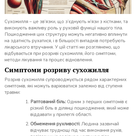
Сухожилля – це зв’язки, що з’єднують м’язи з кістками, та
виконують важливу роль у руховій функції нашого тіла.
Пошкодження цих структуру можуть негативно вплинути
на здатність рухатися, і в більшості випадків потребують
лікарського втручання. У цій статті ми розглянемо, що
відбувається при розриві сухожилля, його симптоми,
методи лікування та процес відновлення.
Симптоми розриву сухожилля
Розрив сухожилля супроводжується рядом характерних
симптомів, які можуть варіюватися залежно від ступеня
травми:
Раптований біль:
Одним з перших симптомів є
різкий біль в ділянці пошкодження, який може
віддавати у прилеглі області.
Обмеження рухливості:
Людина зазвичай
відчуває труднощі під час виконання рухів,