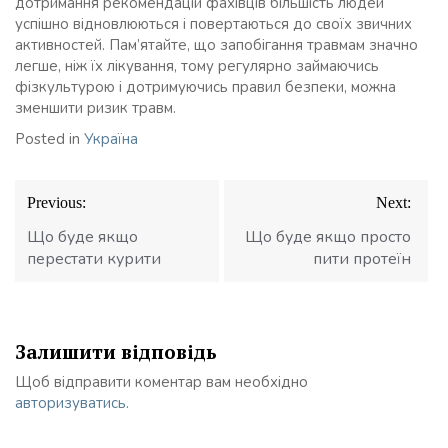
дотримання рекомендацій фахівців більшість людей
успішно відновлюються і повертаються до своїх звичних
активностей. Пам’ятайте, що запобігання травмам значно
легше, ніж їх лікування, тому регулярно займаючись
фізкультурою і дотримуючись правил безпеки, можна
зменшити ризик травм.
Posted in
Україна
Навігація
Previous:
Next:
записів
Що буде якщо
Що буде якщо просто
перестати курити
пити протеїн
Залишити відповідь
Щоб відправити коментар вам необхідно
авторизуватись
.