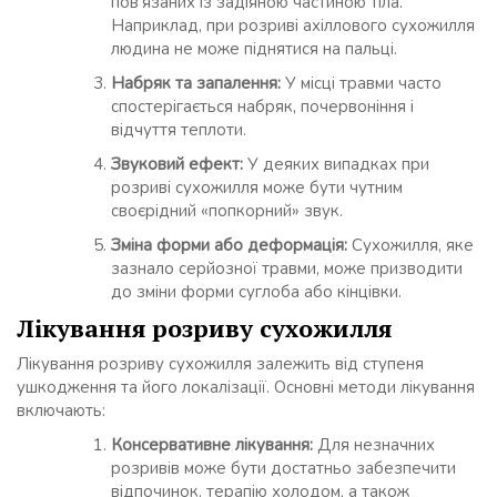
пов’язаних із задіяною частиною тіла.
Наприклад, при розриві ахіллового сухожилля
людина не може піднятися на пальці.
Набряк та запалення:
У місці травми часто
спостерігається набряк, почервоніння і
відчуття теплоти.
Звуковий ефект:
У деяких випадках при
розриві сухожилля може бути чутним
своєрідний «попкорний» звук.
Зміна форми або деформація:
Сухожилля, яке
зазнало серйозної травми, може призводити
до зміни форми суглоба або кінцівки.
Лікування розриву сухожилля
Лікування розриву сухожилля залежить від ступеня
ушкодження та його локалізації. Основні методи лікування
включають:
Консервативне лікування:
Для незначних
розривів може бути достатньо забезпечити
відпочинок, терапію холодом, а також