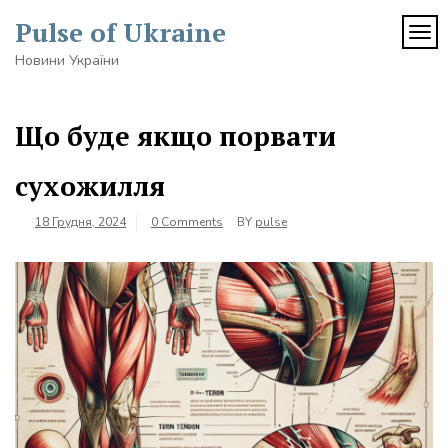
Skip
Pulse of Ukraine
to
TOG
content
Новини України
Що буде якщо порвати
сухожилля
18 Грудня, 2024
0 Comments
BY
pulse