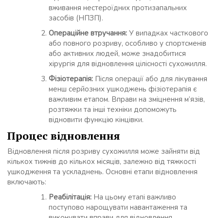
вживання нестероїдних протизапальних
засобів (НПЗП).
Операційне втручання:
У випадках часткового
або повного розриву, особливо у спортсменів
або активних людей, може знадобитися
хірургія для відновлення цілісності сухожилля.
Фізіотерапія:
Після операції або для лікування
менш серйозних ушкоджень фізіотерапія є
важливим етапом. Вправи на зміцнення м’язів,
розтяжки та інші техніки допоможуть
відновити функцію кінцівки.
Процес відновлення
Відновлення після розриву сухожилля може зайняти від
кількох тижнів до кількох місяців, залежно від тяжкості
ушкодження та ускладнень. Основні етапи відновлення
включають:
Реабілітація:
На цьому етапі важливо
поступово нарощувати навантаження та
виконувати вправи для відновлення