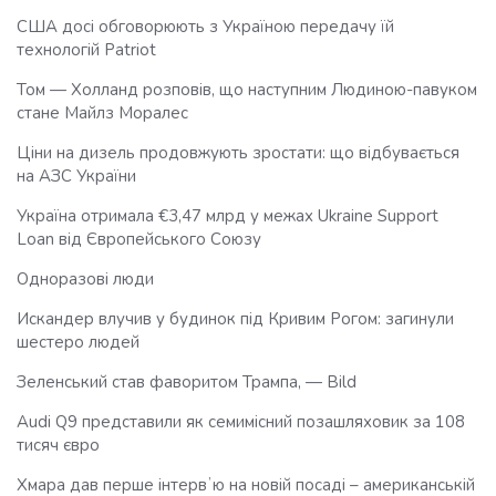
США досі обговорюють з Україною передачу їй
технологій Patriot
Том — Холланд розповів, що наступним Людиною-павуком
стане Майлз Моралес
Ціни на дизель продовжують зростати: що відбувається
на АЗС України
Україна отримала €3,47 млрд у межах Ukraine Support
Loan від Європейського Союзу
Одноразові люди
Искандер влучив у будинок під Кривим Рогом: загинули
шестеро людей
Зеленський став фаворитом Трампа, — Bild
Audi Q9 представили як семимісний позашляховик за 108
тисяч євро
Хмара дав перше інтервʼю на новій посаді – американській