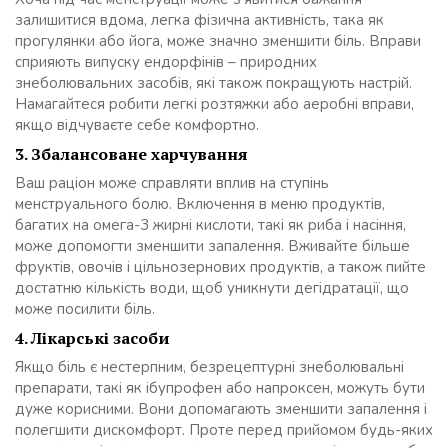
залишитися вдома, легка фізична активність, така як
прогулянки або йога, може значно зменшити біль. Вправи
сприяють випуску ендорфінів – природних
знеболювальних засобів, які також покращують настрій.
Намагайтеся робити легкі розтяжки або аеробні вправи,
якщо відчуваєте себе комфортно.
3. Збалансоване харчування
Ваш раціон може справляти вплив на ступінь
менструального болю. Включення в меню продуктів,
багатих на омега-3 жирні кислоти, такі як риба і насіння,
може допомогти зменшити запалення. Вживайте більше
фруктів, овочів і цільнозернових продуктів, а також пийте
достатню кількість води, щоб уникнути дегідратації, що
може посилити біль.
4. Лікарські засоби
Якщо біль є нестерпним, безрецептурні знеболювальні
препарати, такі як ібупрофен або напроксен, можуть бути
дуже корисними. Вони допомагають зменшити запалення і
полегшити дискомфорт. Проте перед прийомом будь-яких