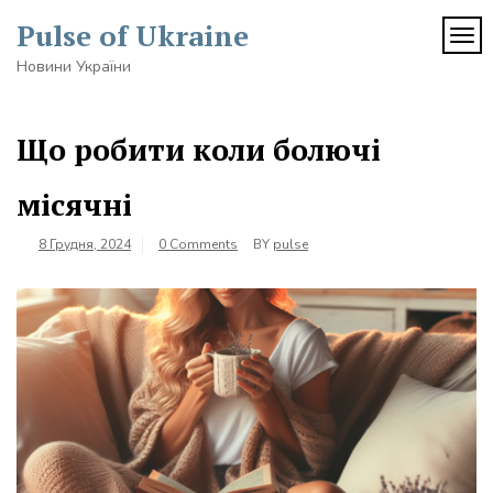
Skip
Pulse of Ukraine
to
TOG
content
Новини України
Що робити коли болючі
місячні
8 Грудня, 2024
0 Comments
BY
pulse