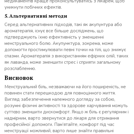
медикаментів краще проконсультуватись з лікарем, щоб
уникнути побічних ефектів.
5. Альтернативні методи
Серед альтернативних підходів, такі як акупунтура або
ароматерапія, існує все більше досліджень, що
підтверджують їхню ефективність у зменшенні
менструального болю. Акупунктура, зокрема, може
допомогти простимулювати певні точки на тілі, що знижує
спазми. Ароматерапія з використанням ефірних олій, таких
як лаванда, може зменшити стрес і сприяти загальному
розслабленню.
Висновок
Менструальний біль, незважаючи на його поширеність, не
повинен стати перешкодою для повноцінного життя.
Вигляд забезпечення належного догляду за собою,
розумні фізичні активності та здорове харчування можуть
суттєво зменшити дискомфорт. Якщо ж біль є регулярним і
надмірним, варто звернутися до лікаря для отримання
професійної допомоги. Пам’ятайте, комфорт під час
менструації можливий, варто лише знайти правильні