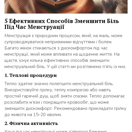
5 Ефективних Способів Зменшити Біль
Під Час Менструації
Менструація є природним процесом, який, на жаль, може
супроводжуватися неприємними відчуттями і болем.
Багато жінок стикаються з дискомфортом під час
менструації, який може впливати на щоденне життя. На
щастя, існує кілька ефективних способів зменшити
менструальний біль. У цій статті ми розглянемо п’ять із них.
1. Теплові процедури
Тепло здатне значно полегшити менструальний біль.
Використовуйте грілку, теплу компресію або навіть
простий гарячий душ, щоб зняти спазми. Тепло допомагає
розслабити м’язи і покращити кровообіг, що може
зменшити дискомфорт. Рекомендовано прикладати грілку
до живота на 15-20 хвилин.
2. Фізична активність
Хоча під час менструації може з’явитися бажання