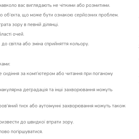
навколо вас виглядають не чіткими або розмитими.
 об’єкта, що може бути ознакою серйозних проблем.
рата зору в певній ділянці.
ласті очей.
до світла або зміна сприйняття кольору.
ками:
ле сидіння за комп’ютером або читання при поганому
, макулярна деградація та інші захворювання можуть
кров’яний тиск або аутоімунні захворювання можуть також
ризвести до швидкої втрати зору.
упово погіршуватися.