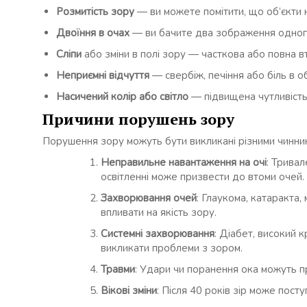
Розмитість зору
— ви можете помітити, що об’єкти 
Двоїння в очах
— ви бачите два зображення одного
Сліпи
або зміни в полі зору — часткова або повна вт
Неприємні відчуття
— свербіж, печіння або біль в об
Насичений колір або світло
— підвищена чутливість 
Причини порушень зору
Порушення зору можуть бути викликані різними чинни
Неправильне навантаження на очі
: Трива
освітленні може призвести до втоми очей.
Захворювання очей
: Глаукома, катаракта
впливати на якість зору.
Системні захворювання
: Діабет, високий 
викликати проблеми з зором.
Травми
: Удари чи поранення ока можуть п
Вікові зміни
: Після 40 років зір може пост