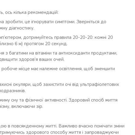
ь, ось кілька рекомендацій:
на зробити, це ігнорувати симптоми. Зверніться до
жну діагностику.
мп’ютером, дотримуйтесь правила 20-20-20: кожні 20
близно 6 м) протягом 20 секунд.
я з багатими на вітаміни та антиоксиданти продуктами,
ідвищити здоров’я ваших очей.
 робоче місце має належне освітлення, щоб зменшити
хисні окуляри, щоб захистити очі від ультрафіолетових
 подразників.
му сну та фізичної активності. Здоровий спосіб життя
ізму, включаючи зір.
ю в повсякденному житті. Важливо вчасно помічати зміни
 Дотримуючись здорового способу життя і запроваджуючи