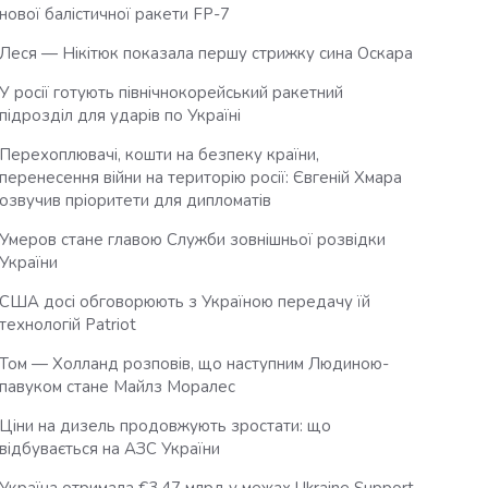
нової балістичної ракети FP-7
Леся — Нікітюк показала першу стрижку сина Оскара
У росії готують північнокорейський ракетний
підрозділ для ударів по Україні
Перехоплювачі, кошти на безпеку країни,
перенесення війни на територію росії: Євгеній Хмара
озвучив пріоритети для дипломатів
Умеров стане главою Служби зовнішньої розвідки
України
США досі обговорюють з Україною передачу їй
технологій Patriot
Том — Холланд розповів, що наступним Людиною-
павуком стане Майлз Моралес
Ціни на дизель продовжують зростати: що
відбувається на АЗС України