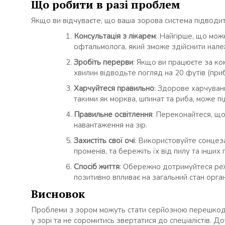
Що робити в разі проблем
Якщо ви відчуваєте, що ваша зорова система підводит
Консультація з лікарем
: Найгірше, що мож
офтальмолога, який зможе здійснити нале
Зробіть перерви
: Якщо ви працюєте за ко
хвилин відводьте погляд на 20 футів (при
Харчуйтеся правильно
: Здорове харчуванн
такими як морква, шпинат та риба, може п
Правильне освітлення
: Переконайтеся, що
навантаження на зір.
Захистіть свої очі
: Використовуйте сонцеза
променів, та бережіть їх від пилу та інших
Спосіб життя
: Обережно дотримуйтеся режи
позитивно впливає на загальний стан орган
Висновок
Проблеми з зором можуть стати серйозною перешкодо
у зорі та не соромитись звертатися до спеціалістів.