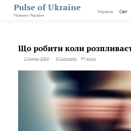
Skip
Pulse of Ukraine
to
Україна
Світ
content
Новини України
Що робити коли розпливаєт
2 Грудня, 2024
0 Comments
BY
pulse