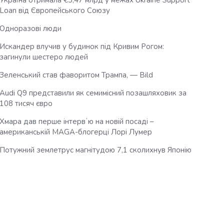
Україна отримала €3,47 млрд у межах Ukraine Support
Loan від Європейського Союзу
Одноразові люди
Искандер влучив у будинок під Кривим Рогом:
загинули шестеро людей
Зеленський став фаворитом Трампа, — Bild
Audi Q9 представили як семимісний позашляховик за
108 тисяч євро
Хмара дав перше інтервʼю на новій посаді –
американській MAGA-блогерці Лорі Лумер
Потужний землетрус магнітудою 7,1 сколихнув Японію