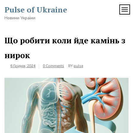
Skip
Pulse of Ukraine
to
TOG
content
Новини України
Що робити коли йде камінь з
нирок
6 Грудня, 2024
0 Comments
BY
pulse