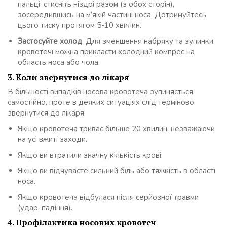
пальці, стисніть ніздрі разом (з обох сторін),
зосередившись на м’якій частині носа. Дотримуйтесь
цього тиску протягом 5-10 хвилин.
Застосуйте холод
. Для зменшення набряку та зупинки
кровотечі можна прикласти холодний компрес на
область носа або чола.
3. Коли звернутися до лікаря
В більшості випадків носова кровотеча зупиняється
самостійно, проте в деяких ситуаціях слід терміново
звернутися до лікаря:
Якщо кровотеча триває більше 20 хвилин, незважаючи
на усі вжиті заходи.
Якщо ви втратили значну кількість крові.
Якщо ви відчуваєте сильний біль або тяжкість в області
носа.
Якщо кровотеча відбулася після серйозної травми
(удар, падіння).
4. Профілактика носових кровотеч