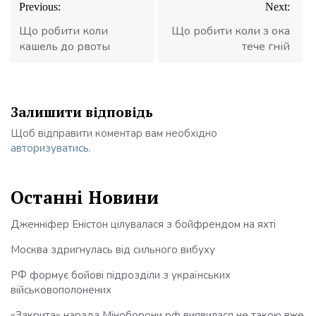
Previous:
Next:
записів
Що робити коли
Що робити коли з ока
кашель до рвоты
тече гній
Залишити відповідь
Щоб відправити коментар вам необхідно
авторизуватись
.
Останні Новини
Дженніфер Еністон цілувалася з бойфрендом на яхті
Москва здригнулась від сильного вибуху
РФ формує бойові підрозділи з українських
військовополонених
«Закрита» нарада Міноборони рф виявилася не такою вже