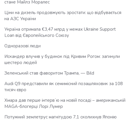
стане Майлз Моралес
Ціни на дизель продовжують зростати: що відбувається
на АЗС України
Україна отримала €3,47 млрд у межах Ukraine Support
Loan від Європейського Союзу
Одноразові люди
Искандер влучив у будинок під Кривим Рогом: загинули
шестеро людей
Зеленський став фаворитом Трампа, — Bild
Audi Q9 представили як семимісний позашляховик за 108
тисяч євро
Хмара дав перше інтервʼю на новій посаді – американській
MAGA-блогерці Лорі Лумер
Потужний землетрус магнітудою 7,1 сколихнув Японію