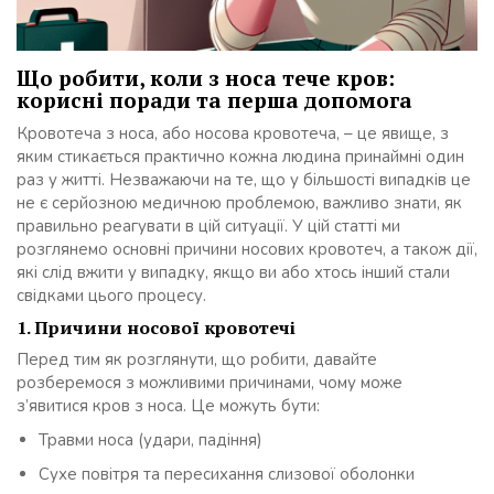
Що робити, коли з носа тече кров:
корисні поради та перша допомога
Кровотеча з носа, або носова кровотеча, – це явище, з
яким стикається практично кожна людина принаймні один
раз у житті. Незважаючи на те, що у більшості випадків це
не є серйозною медичною проблемою, важливо знати, як
правильно реагувати в цій ситуації. У цій статті ми
розглянемо основні причини носових кровотеч, а також дії,
які слід вжити у випадку, якщо ви або хтось інший стали
свідками цього процесу.
1. Причини носової кровотечі
Перед тим як розглянути, що робити, давайте
розберемося з можливими причинами, чому може
з’явитися кров з носа. Це можуть бути:
Травми носа (удари, падіння)
Сухе повітря та пересихання слизової оболонки