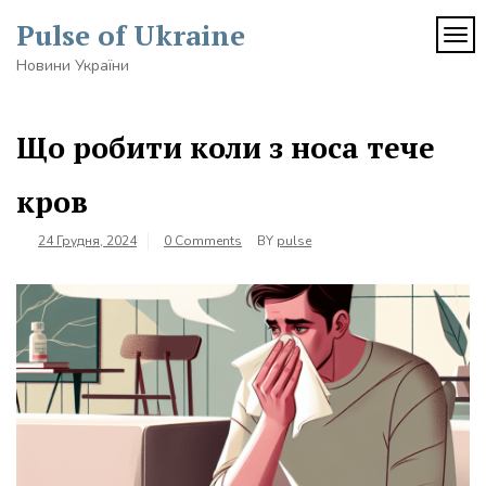
Skip
Pulse of Ukraine
to
TOG
content
Новини України
Що робити коли з носа тече
кров
24 Грудня, 2024
0 Comments
BY
pulse