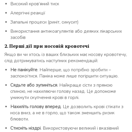
Високий кров’яний тиск
Алергічні реакції
Запальні процеси (риніт, синусит)
Використання антикоагулянтів або деяких лікарських
засобів
2. Перші дії при носовій кровотечі
Якщо ви чи хтось із ваших близьких має носову кровотечу,
слід дотримуватись наступних рекомендацій:
Не панікуйте
. Найперше, що потрібно зробити –
заспокоїтися. Паніка може лише погіршити ситуацію.
Сядьте або зупиніться
. Найкраще сісти з прямою
спиною, не нахиляючи голову назад. Це допоможе
уникнути скупчення крові в горлі.
Нахиліть голову вперед
. Це дозволить крові стікати з
носа вниз, а не в горло, що також зменшить ризик
блювоти.
Стисніть ніздрі
. Використовуючи великий і вказівний