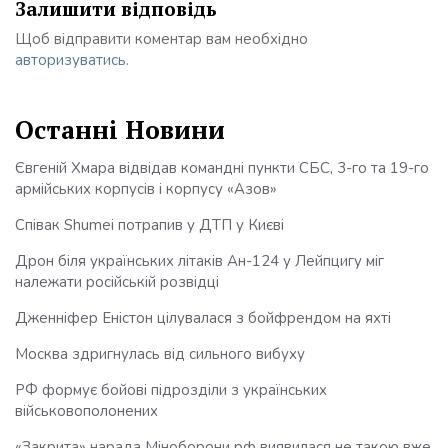
Залишити відповідь
Щоб відправити коментар вам необхідно
авторизуватись
.
Останні Новини
Євгеній Хмара відвідав командні пункти СБС, 3-го та 19-го
армійських корпусів і корпусу «Азов»
Співак Shumei потрапив у ДТП у Києві
Дрон біля українських літаків Ан-124 у Лейпцигу міг
належати російській розвідці
Дженніфер Еністон цілувалася з бойфрендом на яхті
Москва здригнулась від сильного вибуху
РФ формує бойові підрозділи з українських
військовополонених
«Закрита» нарада Міноборони рф виявилася не такою вже