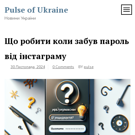
Skip
Pulse of Ukraine
to
TOG
content
Новини України
Що робити коли забув пароль
від інстаграму
30 Листопада, 2024
0 Comments
BY
pulse