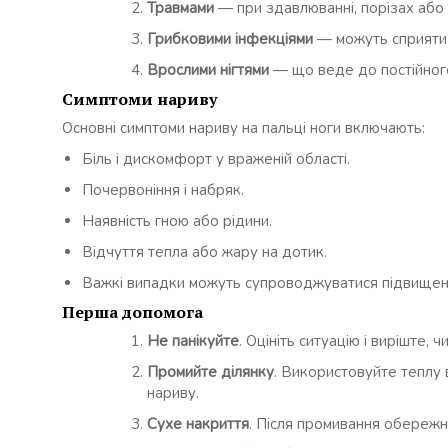
Травмами
— при здавлюванні, порізах або 
Грибковими інфекціями
— можуть сприяти 
Врослими нігтями
— що веде до постійного
Симптоми нариву
Основні симптоми нариву на пальці ноги включають:
Біль і дискомфорт у враженій області.
Почервоніння і набряк.
Наявність гною або рідини.
Відчуття тепла або жару на дотик.
Важкі випадки можуть супроводжуватися підвищен
Перша допомога
Не панікуйте
. Оцініть ситуацію і виріште,
Промийте ділянку
. Використовуйте теплу
нариву.
Сухе накриття
. Після промивання обережн