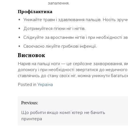
запалення.
Профілактика
Уникайте травм і здавлювання пальців. Носіть зручн
Дотримуйтеся гігієни ніг і нігтів.
Слідкуйте за вростанням нігтів і при необхідності з
Своєчасно лікуйте грибкові інфекції.
Висновок
Нарив на пальці ноги — це серйозне захворювання, я
допомогу і при необхідності звертатися до медичного
ставлячись до стану своїх ніг, можна уникнути багатьо
Posted in
Україна
Навігація
Previous:
записів
Що робити якщо компʼютер не бачить
принтера