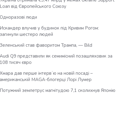
Україна отримала €3,47 млрд у межах Ukraine Support
Loan від Європейського Союзу
Одноразові люди
Искандер влучив у будинок під Кривим Рогом:
загинули шестеро людей
Зеленський став фаворитом Трампа, — Bild
Audi Q9 представили як семимісний позашляховик за
108 тисяч євро
Хмара дав перше інтервʼю на новій посаді –
американській MAGA-блогерці Лорі Лумер
Потужний землетрус магнітудою 7,1 сколихнув Японію