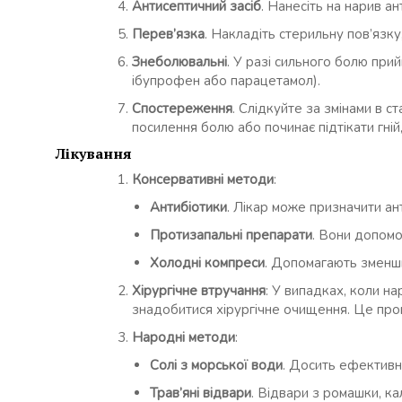
Антисептичний засіб
. Нанесіть на нарив а
Перев’язка
. Накладіть стерильну пов’язк
Знеболювальні
. У разі сильного болю при
ібупрофен або парацетамол).
Спостереження
. Слідкуйте за змінами в 
посилення болю або починає підтікати гній,
Лікування
Консервативні методи
:
Антибіотики
. Лікар може призначити ан
Протизапальні препарати
. Вони допомо
Холодні компреси
. Допомагають зменши
Хірургічне втручання
: У випадках, коли на
знадобитися хірургічне очищення. Це про
Народні методи
:
Солі з морської води
. Досить ефективн
Трав’яні відвари
. Відвари з ромашки, к