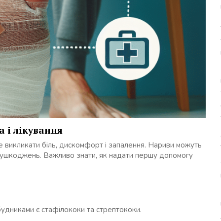
 і лікування
е викликати біль, дискомфорт і запалення. Нариви можуть
их ушкоджень. Важливо знати, як надати першу допомогу
удниками є стафілококи та стрептококи.