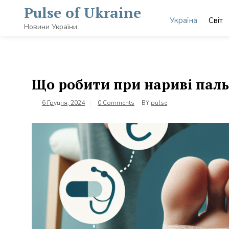
Skip
Pulse of Ukraine
to
Україна
Світ
content
Новини України
Що робити при нариві паль
6 Грудня, 2024
0 Comments
BY
pulse