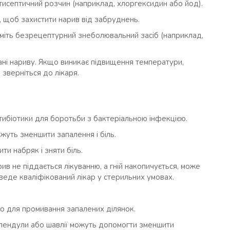
нтисептичний розчин (наприклад, хлоргексидин або йод).
у, щоб захистити нарив від забруднень.
йміть безрецептурний знеболювальний засіб (наприклад,
стані нариву. Якщо виникає підвищення температури,
 зверніться до лікаря.
тибіотики для боротьби з бактеріальною інфекцією.
жуть зменшити запалення і біль.
ти набряк і зняти біль.
рив не піддається лікуванню, а гній накопичується, може
веде кваліфікований лікар у стерильних умовах.
о для промивання запалених ділянок.
алендули або шавлії можуть допомогти зменшити