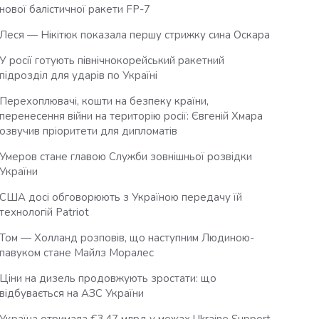
нової балістичної ракети FP-7
Леся — Нікітюк показала першу стрижку сина Оскара
У росії готують північнокорейський ракетний
підрозділ для ударів по Україні
Перехоплювачі, кошти на безпеку країни,
перенесення війни на територію росії: Євгеній Хмара
озвучив пріоритети для дипломатів
Умеров стане главою Служби зовнішньої розвідки
України
США досі обговорюють з Україною передачу їй
технологій Patriot
Том — Холланд розповів, що наступним Людиною-
павуком стане Майлз Моралес
Ціни на дизель продовжують зростати: що
відбувається на АЗС України