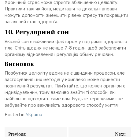
Хронічний стрес може сприяти збільшенню целюліту.
Практики такі як йога, медитація та дихальні вправи
можуть допомогти зменшити рівень стресу та покращити
загальний стан здоров’я.
10. Регулярний сон
Якісний сон є важливим фактором у підтримці здорового
тіла. Спіть щодня не менше 7-8 годин, щоб забезпечити
організму відновлення і регуляцію обміну речовин.
Висновок
Позбутися целюліту вдома не є швидким процесом, але
застосування цих методів у комплексі може принести
позитивний результат. Пам’ятайте, що кожен організм є
індивідуальним, тому важливо знайти ті способи, які
найбільше підходять саме вам. Будьте терплячими і не
забувайте про важливість здорового способу життя!
Posted in
Україна
Навігація
Previous:
Next: