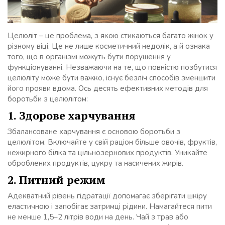
Целюліт – це проблема, з якою стикаються багато жінок у
різному віці. Це не лише косметичний недолік, а й ознака
того, що в організмі можуть бути порушення у
функціонуванні. Незважаючи на те, що повністю позбутися
целюліту може бути важко, існує безліч способів зменшити
його прояви вдома. Ось десять ефективних методів для
боротьби з целюлітом:
1. Здорове харчування
Збалансоване харчування є основою боротьби з
целюлітом. Включайте у свій раціон більше овочів, фруктів,
нежирного білка та цільнозернових продуктів. Уникайте
оброблених продуктів, цукру та насичених жирів.
2. Питний режим
Адекватний рівень гідратації допомагає зберігати шкіру
еластичною і запобігає затримці рідини. Намагайтеся пити
не менше 1,5–2 літрів води на день. Чай з трав або