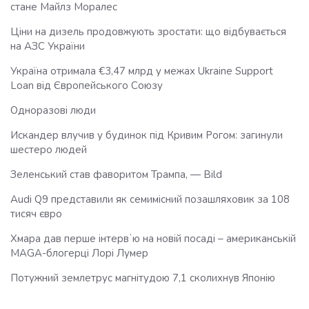
стане Майлз Моралес
Ціни на дизель продовжують зростати: що відбувається
на АЗС України
Україна отримала €3,47 млрд у межах Ukraine Support
Loan від Європейського Союзу
Одноразові люди
Искандер влучив у будинок під Кривим Рогом: загинули
шестеро людей
Зеленський став фаворитом Трампа, — Bild
Audi Q9 представили як семимісний позашляховик за 108
тисяч євро
Хмара дав перше інтервʼю на новій посаді – американській
MAGA-блогерці Лорі Лумер
Потужний землетрус магнітудою 7,1 сколихнув Японію