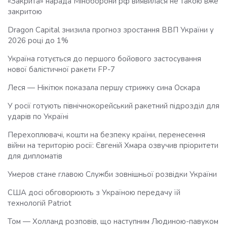
«Закрита» нарада Міноборони рф виявилася не такою вже
закритою
Dragon Capital знизила прогноз зростання ВВП України у
2026 році до 1%
Україна готується до першого бойового застосування
нової балістичної ракети FP-7
Леся — Нікітюк показала першу стрижку сина Оскара
У росії готують північнокорейський ракетний підрозділ для
ударів по Україні
Перехоплювачі, кошти на безпеку країни, перенесення
війни на територію росії: Євгеній Хмара озвучив пріоритети
для дипломатів
Умеров стане главою Служби зовнішньої розвідки України
США досі обговорюють з Україною передачу їй
технологій Patriot
Том — Холланд розповів, що наступним Людиною-павуком