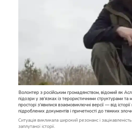
Волонтер з російським громадянством, відомий як Асл
підозри у зв’язках із терористичними структурами та
просторі з’явилися взаємовиключні версії — від істор
підроблених документів і причетності до тяжких злочи
Ситуація викликала широкий резонанс і зацікавленість
заплутаної історії.