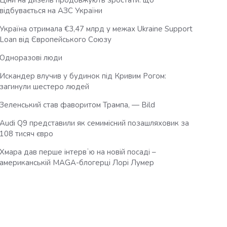
Ціни на дизель продовжують зростати: що
відбувається на АЗС України
Україна отримала €3,47 млрд у межах Ukraine Support
Loan від Європейського Союзу
Одноразові люди
Искандер влучив у будинок під Кривим Рогом:
загинули шестеро людей
Зеленський став фаворитом Трампа, — Bild
Audi Q9 представили як семимісний позашляховик за
108 тисяч євро
Хмара дав перше інтервʼю на новій посаді –
американській MAGA-блогерці Лорі Лумер