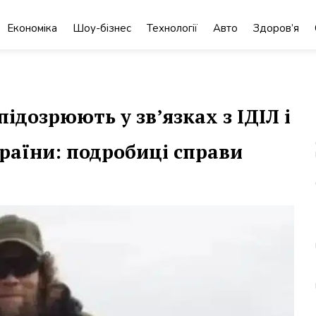
Економіка
Шоу-бізнес
Технології
Авто
Здоров’я
ідозрюють у зв’язках з ІДІЛ і
раїни: подробиці справи