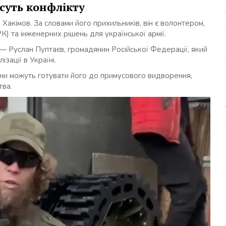
 суть конфлікту
Хакімов. За словами його прихильників, він є волонтером,
 та інженерних рішень для української армії.
и — Руслан Пуптаєв, громадянин Російської Федерації, який
зації в Україні.
ани можуть готувати його до примусового видворення,
тва.