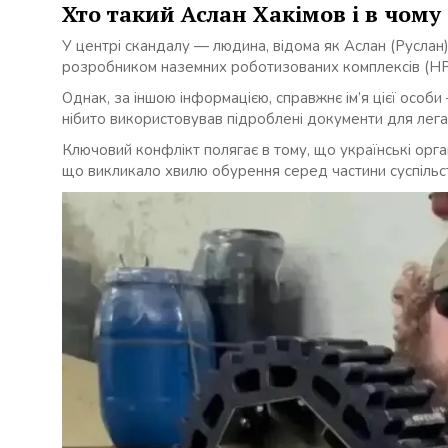
Хто такий Аслан Хакімов і в чому
У центрі скандалу — людина, відома як Аслан (Руслан) 
розробником наземних роботизованих комплексів (НРК)
Однак, за іншою інформацією, справжнє ім’я цієї особ
нібито використовував підроблені документи для легалі
Ключовий конфлікт полягає в тому, що українські орг
що викликало хвилю обурення серед частини суспільс