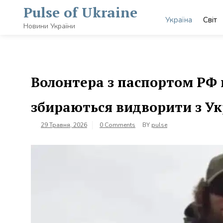
Skip
Pulse of Ukraine
to
Україна
Світ
content
Новини України
Волонтера з паспортом РФ п
збираються видворити з Ук
29 Травня, 2026
0 Comments
BY
pulse