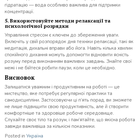
гідратацію — вода особливо важлива для підтримки
концентрації.
5.
Використовуйте методи релаксації та
психологічної розрядки
Управління стресом є ключем до збереження уваги.
Включіть у свій розпорядок дня техніки релаксації, такі як
медитація, дихальні вправи або йога. Навіть кілька хвилин
спокійного дихання можуть допомогти відновити ясність
розуму перед виконанням важливих завдань. Знайте свої
межі і не бійтеся робити паузи, коли це необхідно.
Висновок
Залишатися уважним і продуктивним на роботі — це
мистецтво, яке потребує регулярної практики та
самодисципліни. Застосовуючи ці п’ять порад, ви зможете
не лише підвищити свою продуктивність, але й створити
комфортніше та здоровіше робоче середовище.
Слухайте своє тіло та розум, і пам’ятайте, що якісна робота
завжди важливіша за кількісні показники.
Posted in
Україна