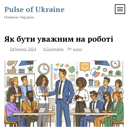
Skip
Pulse of Ukraine
to
TOG
content
Новини України
Як бути уважним на роботі
24 Грудня, 2024
0 Comments
BY
pulse