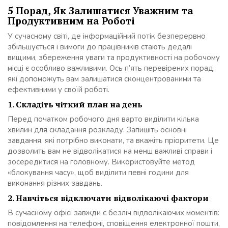
5 Порад, Як Залишатися Уважним та
Продуктивним на Роботі
У сучасному світі, де інформаційний потік безперервно
збільшується і вимоги до працівників стають дедалі
вищими, збереження уваги та продуктивності на робочому
місці є особливо важливими. Ось п’ять перевірених порад,
які допоможуть вам залишатися сконцентрованими та
ефективними у своїй роботі.
1.
Складіть чіткий план на день
Перед початком робочого дня варто виділити кілька
хвилин для складання розкладу. Запишіть основні
завдання, які потрібно виконати, та вкажіть пріоритети. Це
дозволить вам не відволікатися на менш важливі справи і
зосередитися на головному. Використовуйте метод
«блокування часу», щоб виділити певні години для
виконання різних завдань.
2.
Навчіться відключати відволікаючі фактори
В сучасному офісі завжди є безліч відволікаючих моментів:
повідомлення на телефоні, сповіщення електронної пошти,