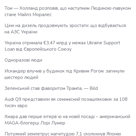
Том — Холланд розповів, що наступним Людиною-павуком
стане Майлз Моралес
Ціни на дизель продовжують зростати: що відбувається
на АЗС України
Україна отримала €3,47 млрд у межах Ukraine Support
Loan від Європейського Союзу
Одноразові люди
Искандер влучив у будинок під Кривим Рогом: загинули
шестеро людей
Зеленський став фаворитом Трампа, — Bild
Audi Q9 представили як семимісний позашляховик за 108
тисяч євро
Хмара дав перше інтервʼю на новій посаді – американській
MAGA-блогерці Лорі Лумер
Потужний землетрус магнітудою 7,1 сколихнув Японію