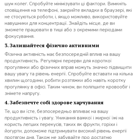
шум колег. Спробуйте мінімізувати ці фактори. Вимкніть
сповіщення на телефоні, закрийте вкладки в браузері, які
не стосуються роботи, і, якщо можливо, використовуйте
навушники для концентрації. Знайдіть місце, де ви
зможете працювати в тиші або з окремими періодами
фокусування.
3.
Залишайтеся фізично активними
Фізична активність має безпосередній вплив на вашу
продуктивність. Регулярні перерви для короткої
прогулянки або фізичних вправ можуть значно підвищити
вашу увагу та рівень енергії. Спробуйте вставати на кілька
хвилин щогодини, робити розтяжки або навіть коротку
прогулянку в офісі. Таким чином, ви поліпшите кровообіг і
знімете напругу.
4.
Забезпечте собі здорове харчування
Те, що ви їсте, безпосередньо впливає на вашу
продуктивність і увагу. Уникання важкої і жирної їжі на
користь легших перекусів, таких як фрукти, горіхи і
йогурти, допоможе підтримувати високий рівень енергії
протягом дня. Також не забувайте про достатню