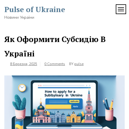
Skip
Pulse of Ukraine
to
TOG
content
Новини України
Як Оформити Субсидію В
Україні
8 Березня, 2025
0 Comments
BY
pulse