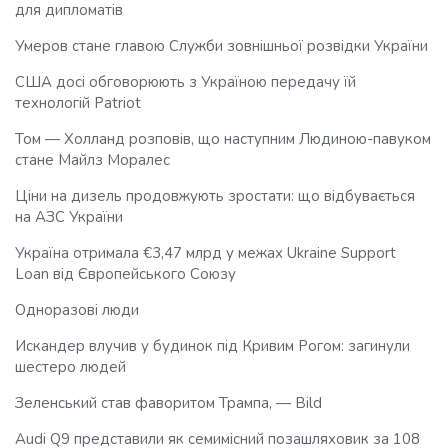
для дипломатів
Умеров стане главою Служби зовнішньої розвідки України
США досі обговорюють з Україною передачу їй
технологій Patriot
Том — Холланд розповів, що наступним Людиною-павуком
стане Майлз Моралес
Ціни на дизель продовжують зростати: що відбувається
на АЗС України
Україна отримала €3,47 млрд у межах Ukraine Support
Loan від Європейського Союзу
Одноразові люди
Искандер влучив у будинок під Кривим Рогом: загинули
шестеро людей
Зеленський став фаворитом Трампа, — Bild
Audi Q9 представили як семимісний позашляховик за 108