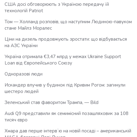
США досі обговорюють з Україною передачу їй
технологій Patriot
Том — Холланд розповів, що наступним Людиною-павуком
стане Майлз Моралес
Ціни на дизель продовжують зростати: що відбувається
на АЗС України
Україна отримала €3,47 млрд у межах Ukraine Support
Loan від Європейського Союзу
Одноразові люди
Искандер влучив у будинок під Кривим Рогом: загинули
шестеро людей
Зеленський став фаворитом Трампа, — Bild
Audi Q9 представили як семимісний позашляховик за 108
тисяч євро
Хмара дав перше інтервʼю на новій посаді – американській