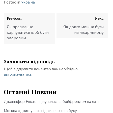
Posted in
Україна
Навігація
Previous:
Next:
записів
Як правильно
Як довго можна бути
харчуватися щоб бути
на лікарняному
здоровим
Залишити відповідь
Щоб відправити коментар вам необхідно
авторизуватись
.
Останні Новини
Дженніфер Еністон цілувалася з бойфрендом на яхті
Москва здригнулась від сильного вибуху