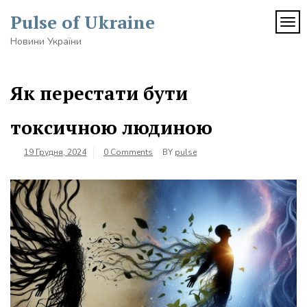
Skip
Pulse of Ukraine
to
TOG
content
Новини України
Як перестати бути
токсичною людиною
19 Грудня, 2024
0 Comments
BY
pulse