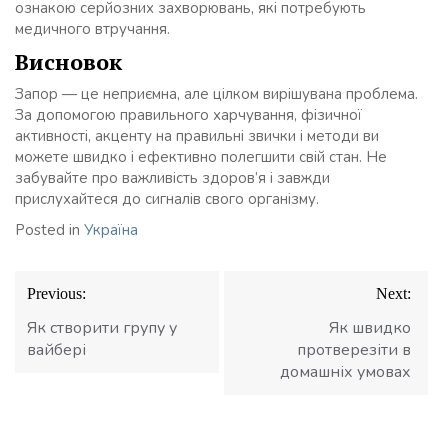
ознакою серйозних захворювань, які потребують
медичного втручання.
Висновок
Запор — це неприємна, але цілком вирішувана проблема.
За допомогою правильного харчування, фізичної
активності, акценту на правильні звички і методи ви
можете швидко і ефективно полегшити свій стан. Не
забувайте про важливість здоров’я і завжди
прислухайтеся до сигналів свого організму.
Posted in
Україна
Навігація
Previous:
Next:
записів
Як створити групу у
Як швидко
вайбері
протверезіти в
домашніх умовах