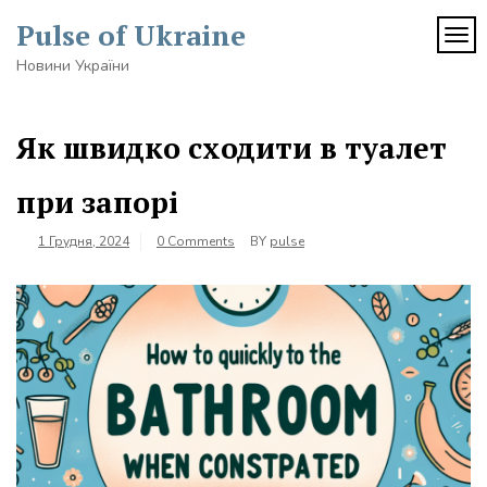
Skip
Pulse of Ukraine
to
TOG
content
Новини України
Як швидко сходити в туалет
при запорі
1 Грудня, 2024
0 Comments
BY
pulse