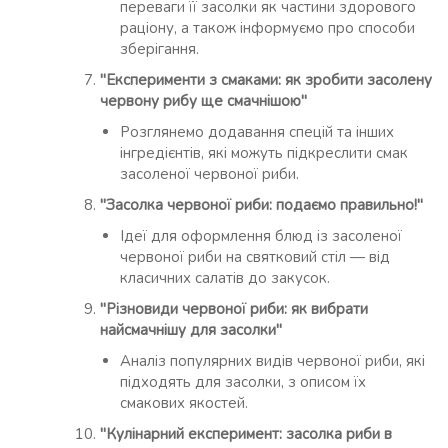
переваги її засолки як частини здорового
раціону, а також інформуємо про способи
зберігання.
"Експерименти з смаками: як зробити засолену
червону рибу ще смачнішою"
Розглянемо додавання спецій та інших
інгредієнтів, які можуть підкреслити смак
засоленої червоної риби.
"Засолка червоної риби: подаємо правильно!"
Ідеї для оформлення блюд із засоленої
червоної риби на святковий стіл — від
класичних салатів до закусок.
"Різновиди червоної риби: як вибрати
найсмачнішу для засолки"
Аналіз популярних видів червоної риби, які
підходять для засолки, з описом їх
смакових якостей.
"Кулінарний експеримент: засолка риби в