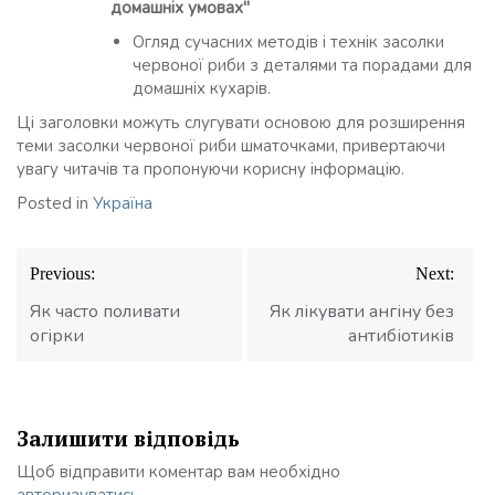
домашніх умовах"
Огляд сучасних методів і технік засолки
червоної риби з деталями та порадами для
домашніх кухарів.
Ці заголовки можуть слугувати основою для розширення
теми засолки червоної риби шматочками, привертаючи
увагу читачів та пропонуючи корисну інформацію.
Posted in
Україна
Навігація
Previous:
Next:
записів
Як часто поливати
Як лікувати ангіну без
огірки
антибіотиків
Залишити відповідь
Щоб відправити коментар вам необхідно