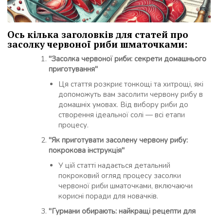
Ось кілька заголовків для статей про
засолку червоної риби шматочками:
"Засолка червоної риби: секрети домашнього
приготування"
Ця стаття розкриє тонкощі та хитрощі, які
допоможуть вам засолити червону рибу в
домашніх умовах. Від вибору риби до
створення ідеальної солі — всі етапи
процесу.
"Як приготувати засолену червону рибу:
покрокова інструкція"
У цій статті надається детальний
покроковий огляд процесу засолки
червоної риби шматочками, включаючи
корисні поради для новачків.
"Гурмани обирають: найкращі рецепти для