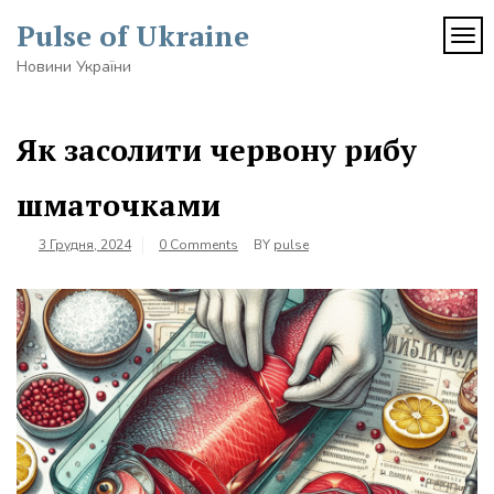
Skip
Pulse of Ukraine
to
TOG
content
Новини України
Як засолити червону рибу
шматочками
3 Грудня, 2024
0 Comments
BY
pulse