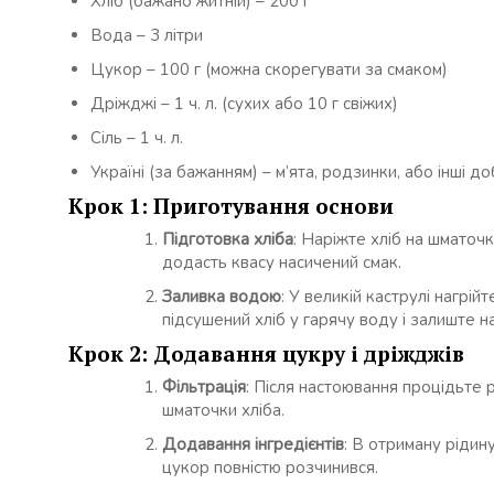
Хліб (бажано житній) – 200 г
Вода – 3 літри
Цукор – 100 г (можна скорегувати за смаком)
Дріжджі – 1 ч. л. (сухих або 10 г свіжих)
Сіль – 1 ч. л.
Україні (за бажанням) – м’ята, родзинки, або інші 
Крок 1: Приготування основи
Підготовка хліба
: Наріжте хліб на шматочк
додасть квасу насичений смак.
Заливка водою
: У великій каструлі нагрій
підсушений хліб у гарячу воду і залиште н
Крок 2: Додавання цукру і дріжджів
Фільтрація
: Після настоювання процідьте 
шматочки хліба.
Додавання інгредієнтів
: В отриману рідин
цукор повністю розчинився.