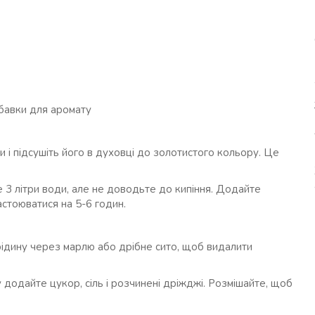
добавки для аромату
и і підсушіть його в духовці до золотистого кольору. Це
те 3 літри води, але не доводьте до кипіння. Додайте
астоюватися на 5-6 годин.
рідину через марлю або дрібне сито, щоб видалити
у додайте цукор, сіль і розчинені дріжджі. Розмішайте, щоб