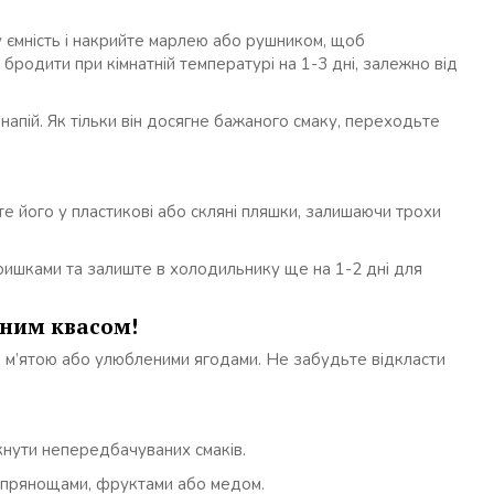
у ємність і накрийте марлею або рушником, щоб
бродити при кімнатній температурі на 1-3 дні, залежно від
 напій. Як тільки він досягне бажаного смаку, переходьте
йте його у пластикові або скляні пляшки, залишаючи трохи
ришками та залиште в холодильнику ще на 1-2 дні для
аним квасом!
, м’ятою або улюбленими ягодами. Не забудьте відкласти
кнути непередбачуваних смаків.
: прянощами, фруктами або медом.