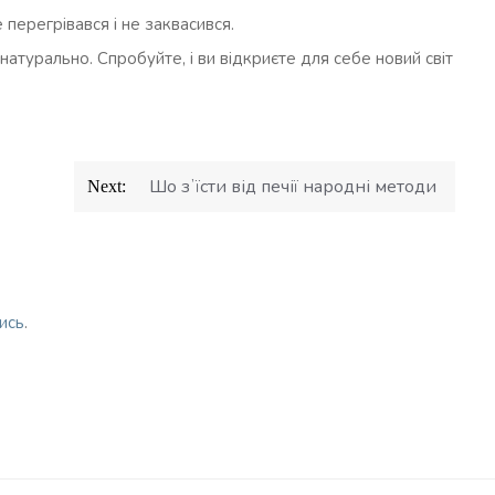
 перегрівався і не заквасився.
натурально. Спробуйте, і ви відкриєте для себе новий світ
Шо зʼїсти від печії народні методи
Next:
ись
.