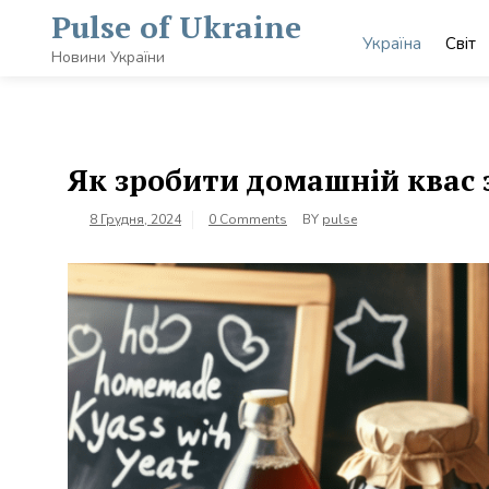
Skip
Pulse of Ukraine
to
Україна
Світ
content
Новини України
Як зробити домашній квас 
8 Грудня, 2024
0 Comments
BY
pulse