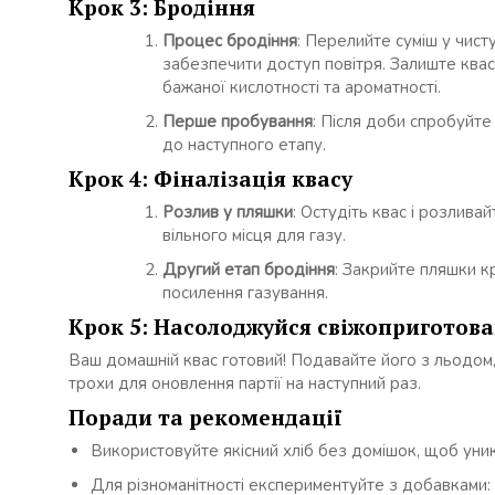
Крок 3: Бродіння
Процес бродіння
: Перелийте суміш у чист
забезпечити доступ повітря. Залиште квас 
бажаної кислотності та ароматності.
Перше пробування
: Після доби спробуйте
до наступного етапу.
Крок 4: Фіналізація квасу
Розлив у пляшки
: Остудіть квас і розлива
вільного місця для газу.
Другий етап бродіння
: Закрийте пляшки к
посилення газування.
Крок 5: Насолоджуйся свіжоприготов
Ваш домашній квас готовий! Подавайте його з льодом
трохи для оновлення партії на наступний раз.
Поради та рекомендації
Використовуйте якісний хліб без домішок, щоб уни
Для різноманітності експериментуйте з добавками