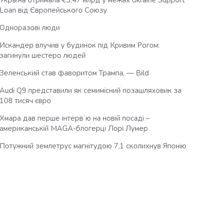
Україна отримала €3,47 млрд у межах Ukraine Support
Loan від Європейського Союзу
Одноразові люди
Искандер влучив у будинок під Кривим Рогом:
загинули шестеро людей
Зеленський став фаворитом Трампа, — Bild
Audi Q9 представили як семимісний позашляховик за
108 тисяч євро
Хмара дав перше інтервʼю на новій посаді –
американській MAGA-блогерці Лорі Лумер
Потужний землетрус магнітудою 7,1 сколихнув Японію