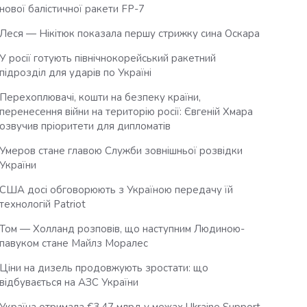
нової балістичної ракети FP-7
Леся — Нікітюк показала першу стрижку сина Оскара
У росії готують північнокорейський ракетний
підрозділ для ударів по Україні
Перехоплювачі, кошти на безпеку країни,
перенесення війни на територію росії: Євгеній Хмара
озвучив пріоритети для дипломатів
Умеров стане главою Служби зовнішньої розвідки
України
США досі обговорюють з Україною передачу їй
технологій Patriot
Том — Холланд розповів, що наступним Людиною-
павуком стане Майлз Моралес
Ціни на дизель продовжують зростати: що
відбувається на АЗС України