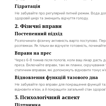
Гідратація
Не забувайте про регулярний питний режим. Вода доп
здоровій шкірі та зменшить відчуття голоду.
2. Фізичні вправи
Постепенний підхід
Розпочинати фізичну активність варто поступово. Пер
розтяжках. Як тільки ви відчуєте готовність, починайт
Вправи на прес
Через 6-8 тижнів після пологів, коли ваш лікар дасть
преса. Включайте вправи, такі як планки, скручування т
статичним вправам, які допоможуть відновити тонус м’
Відновлення функцій тазового дна
Не забувайте про вправи для покращення функцій таз
відновити м’язи, а й покращити загальний стан здоров’
3. Психологічний аспект
Підтримка