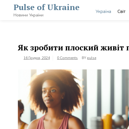
Skip
Pulse of Ukraine
to
Україна
Світ
content
Новини України
Як зробити плоский живіт п
16 Грудня, 2024
0 Comments
BY
pulse