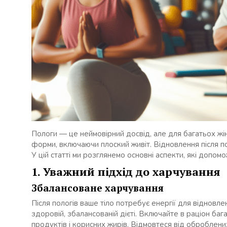
Пологи — це неймовірний досвід, але для багатьох жі
форми, включаючи плоский живіт. Відновлення після пол
У цій статті ми розглянемо основні аспекти, які допо
1. Уважний підхід до харчування
Збалансоване харчування
Після пологів ваше тіло потребує енергії для відновл
здоровій, збалансованій дієті. Включайте в раціон баг
продуктів і корисних жирів. Відмовтеся від оброблених