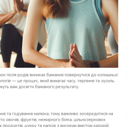
нок після родів виникає бажання повернутися до колишньої
огів — це процес, який вимагає часу, терпіння та зусиль.
можуть вам досягти бажаного результату.
ення та годування малюка, тому важливо зосередитися на
ато овочів, фруктів, нежирного білка, цільнозернових
 продуктів, цукру та напоїв з високим вмістом калорій.