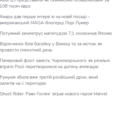
Audi Q9 представили як семимісний позашляховик за
108 тисяч євро
Хмара дав перше інтервʼю на новій посаді –
американській MAGA-блогерці Лорі Лумер
Потужний землетрус магнітудою 7,1 сколихнув Японію
Відпочинок біля басейну у Вінниці та за містом: як
провести спекотний день
Паперовий флот замість Чорноморського: як реальні
втрати Росії перетворилися на дитячу аплікацію
Румунія збила вже третій російський дрон, який
залетів на її територію
Ghost Rider: Раян Гослінг зіграє нового героя Marvel