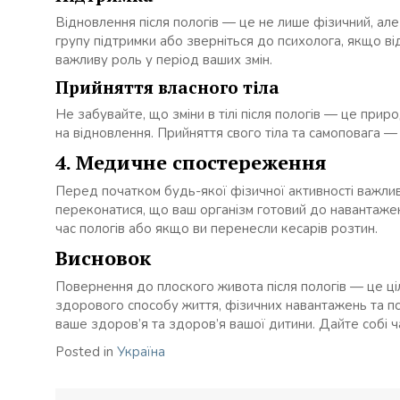
Відновлення після пологів — це не лише фізичний, але
групу підтримки або зверніться до психолога, якщо ві
важливу роль у період ваших змін.
Прийняття власного тіла
Не забувайте, що зміни в тілі після пологів — це прир
на відновлення. Прийняття свого тіла та самоповага —
4. Медичне спостереження
Перед початком будь-якої фізичної активності важли
переконатися, що ваш організм готовий до навантаже
час пологів або якщо ви перенесли кесарів розтин.
Висновок
Повернення до плоского живота після пологів — це ц
здорового способу життя, фізичних навантажень та пс
ваше здоров’я та здоров’я вашої дитини. Дайте собі ч
Posted in
Україна
Навігація