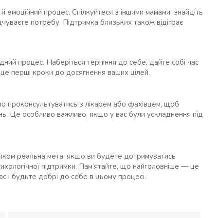
 й емоційний процес. Спілкуйтеся з іншими мамами, знайдіть
дчуваєте потребу. Підтримка близьких також відіграє
одний процес. Наберіться терпіння до себе, дайте собі час
 це перші кроки до досягнення ваших цілей.
во проконсультуватись з лікарем або фахівцем, щоб
нь. Це особливо важливо, якщо у вас були ускладнення під
ілком реальна мета, якщо ви будете дотримуватись
ихологічної підтримки. Пам’ятайте, що найголовніше — це
ас і будьте добрі до себе в цьому процесі.