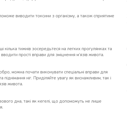
оможе виводити токсини з організму, а також сприятиме
ші кілька тижнів зосередьтеся на легких прогулянках та
е вводити прості вправи для зміцнення м’язів живота.
 добро, можна почати виконувати спеціальні вправи для
а піднімання ніг. Приділяйте увагу як виснажливим, так і
язів живота.
ового дна, такі як кегелі, що допоможуть не лише
я.