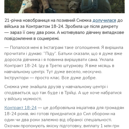
21-річна новобраниця на позивний Снєжка
долучилася
до
війська за Контрактом 18-24. Зробила це після декрету
—
зараз її сину два роки. А мотивувало дівчину випадкове
повідомлення в соцмережі.
— Попалося мені в Інстаграмі таке оголошення. Я вирішила
прочитати і думаю: “Піду”. Батьки сказали, що я дуже вже
доросла дівчинка і я повинна вирішувати сама. Уклала
Контракт 18-24. Іду в Третю штурмову. Я вже місяць в
навчальному центрі. Тут дуже весело, нескучно.
Інструктори — просто клас. Все дуже добре.
Снєжка уже знайшла друзів у навчальному центрі і
сподівається, що так буде і в Трійці. А ще хоче набратися
у війську мужності.
Контракт 18-24
— це добровільна ініціатива для громадян
18-24 років, які готові приєднатися до Сил оборони на
один чи два роки залежно від обраної спеціальності.
Охочим пропонують якісну підготовку, виплату 1 млн грн