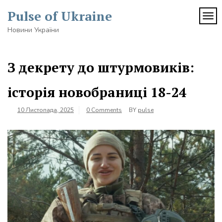
Skip
Pulse of Ukraine
to
TOG
content
Новини України
З декрету до штурмовиків:
історія новобраниці 18-24
10 Листопада, 2025
0 Comments
BY
pulse