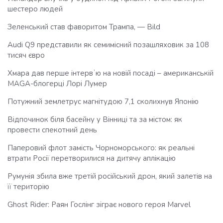
шестеро людей
Зеленський став фаворитом Трампа, — Bild
Audi Q9 представили як семимісний позашляховик за 108
тисяч євро
Хмара дав перше інтервʼю на новій посаді – американській
MAGA-блогерці Лорі Лумер
Потужний землетрус магнітудою 7,1 сколихнув Японію
Відпочинок біля басейну у Вінниці та за містом: як
провести спекотний день
Паперовий флот замість Чорноморського: як реальні
втрати Росії перетворилися на дитячу аплікацію
Румунія збила вже третій російський дрон, який залетів на
її територію
Ghost Rider: Раян Гослінг зіграє нового героя Marvel