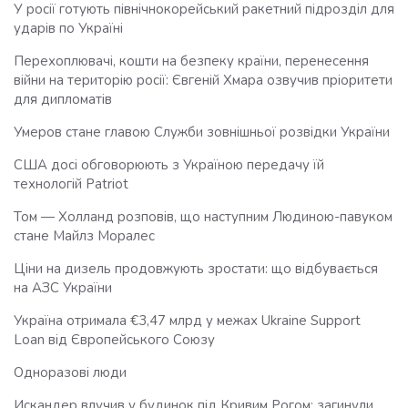
У росії готують північнокорейський ракетний підрозділ для
ударів по Україні
Перехоплювачі, кошти на безпеку країни, перенесення
війни на територію росії: Євгеній Хмара озвучив пріоритети
для дипломатів
Умеров стане главою Служби зовнішньої розвідки України
США досі обговорюють з Україною передачу їй
технологій Patriot
Том — Холланд розповів, що наступним Людиною-павуком
стане Майлз Моралес
Ціни на дизель продовжують зростати: що відбувається
на АЗС України
Україна отримала €3,47 млрд у межах Ukraine Support
Loan від Європейського Союзу
Одноразові люди
Искандер влучив у будинок під Кривим Рогом: загинули