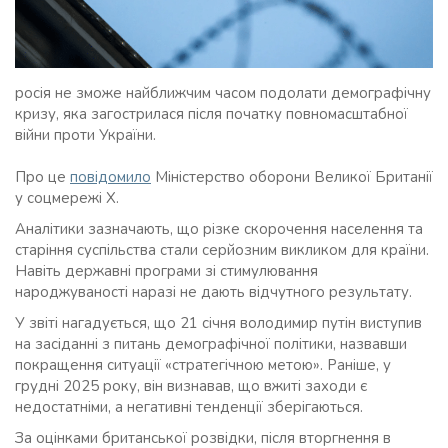
росія не зможе найближчим часом подолати демографічну
кризу, яка загострилася після початку повномасштабної
війни проти України.
Про це
повідомило
Міністерство оборони Великої Британії
у соцмережі Х.
Аналітики зазначають, що різке скорочення населення та
старіння суспільства стали серйозним викликом для країни.
Навіть державні програми зі стимулювання
народжуваності наразі не дають відчутного результату.
У звіті нагадується, що 21 січня володимир путін виступив
на засіданні з питань демографічної політики, назвавши
покращення ситуації «стратегічною метою». Раніше, у
грудні 2025 року, він визнавав, що вжиті заходи є
недостатніми, а негативні тенденції зберігаються.
За оцінками британської розвідки, після вторгнення в