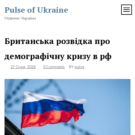
Skip
Pulse of Ukraine
to
TOG
content
Новини України
Британська розвідка про
демографічну кризу в рф
27 Січня, 2026
0 Comments
BY
pulse