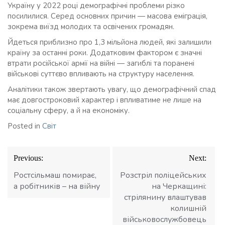
Україну у 2022 році демографічні проблеми різко
посилилися. Серед основних причин — масова еміграція,
зокрема виїзд молодих та освічених громадян.
Йдеться приблизно про 1,3 мільйона людей, які залишили
країну за останні роки. Додатковим фактором є значні
втрати російської армії на війні — загиблі та поранені
військові суттєво впливають на структуру населення.
Аналітики також звертають увагу, що демографічний спад
має довгостроковий характер і впливатиме не лише на
соціальну сферу, а й на економіку.
Posted in
Світ
Навігація
Previous:
Next:
записів
Ростсільмаш помирає,
Розстріл поліцейських
а робітників – на війну
на Черкащині:
стрілянину влаштував
колишній
військовослужбовець