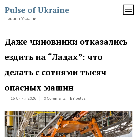
Skip
Pulse of Ukraine
to
TOG
content
Новини України
Даже чиновники отказались
ездить на “Ладах”: что
делать с сотнями тысяч
опасных машин
15 Січня, 2026
0 Comments
BY
pulse