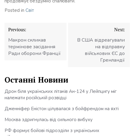
продовжує бездумно спалювати.
Posted in
Світ
Навігація
Previous:
Next:
записів
Макрон скликав
В США відреагували
термінове засідання
на відправку
Ради оборони Франції
військових ЄС до
Гренландії
Останні Новини
Дрон біля українських літаків Ан-124 у Лейпцигу міг
належати російській розвідці
Дженніфер Еністон цілувалася з бойфрендом на яхті
Москва здригнулась від сильного вибуху
РФ формує бойові підрозділи з українських