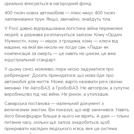
ідеально вписуються в нагородний фонд.
400 тисяч нових автомобілів — плюс-мінус 400 тисяч
запланованих трун. Якщо, звичайно, знайдуть тіла.
У Росії давно відпрацьована логістика: війна перемелює
людей, а держава розплачується залізом. Кому «Орден
Мужності», кому — мішок з грошима, кому — ключі від
машини, на якій він ніколи не поїде сам. «Лада» як
компенсація за смерть — це навіть не цинізм, це вже
індустріальний стандарт.
У цьому сенсі, можливо, пора чесно задуматися про
ребрендинг. Досить прикидатися, що мова йде про
автомобілі для життя. Може, варто називати речі своїми
іменами. Не АвтоВАЗ, а ГробоВАЗ. Не автопром, а супутнє
виробництво під час війни. Не ринок, а утилізація.
Самарська постанова — маленький документ з
величезним змістом. Він показує, що міф закінчився. Навіть
його бенефіціари більше в нього не вірять. А далі — тільки
питання часу, скільки ще заліза знадобиться, щоб
прикривати наслідки людського м’яса, яке ця система