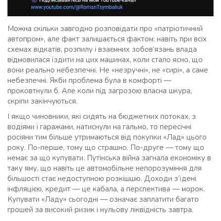
Можна скільки завгодно розповідати про «патріотичний
автопром», але факт залишається фактом: навіть при всіх
схемах відкатів, розпилу і взаємних зобов’язань влада
відмовилася їздити на цих машинах, коли стало ясно, що
вони реально небезпечні. Не «незручні», не «сирі», а саме
небезпечні. Якби проблема була в комфорті —
проковтнули б. Але коли під загрозою власна шкура,
скріпи закінчуються.
І якщо чиновники, які сидять на бюджетних потоках, з
водіями і гаражами, натиснули на гальмо, то пересічні
росіяни тим більше утримаються від покупки «Лад» цього
року. По-перше, тому що страшно. По-друге — тому що
немає за що купувати. Путінська війна загнала економіку в
таку яму, що навіть це автомобільне непорозуміння для
більшості стає недоступною розкішшю. Доходи з’їдені
інфляцією, кредит — це кабала, а перспектива — морок.
Купувати «Ладу» сьогодні — означає заплатити багато
грошей за високий ризик і нульову ліквідність завтра.