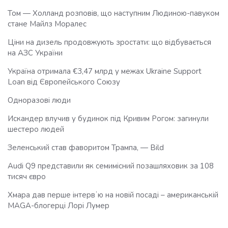
Том — Холланд розповів, що наступним Людиною-павуком
стане Майлз Моралес
Ціни на дизель продовжують зростати: що відбувається
на АЗС України
Україна отримала €3,47 млрд у межах Ukraine Support
Loan від Європейського Союзу
Одноразові люди
Искандер влучив у будинок під Кривим Рогом: загинули
шестеро людей
Зеленський став фаворитом Трампа, — Bild
Audi Q9 представили як семимісний позашляховик за 108
тисяч євро
Хмара дав перше інтервʼю на новій посаді – американській
MAGA-блогерці Лорі Лумер