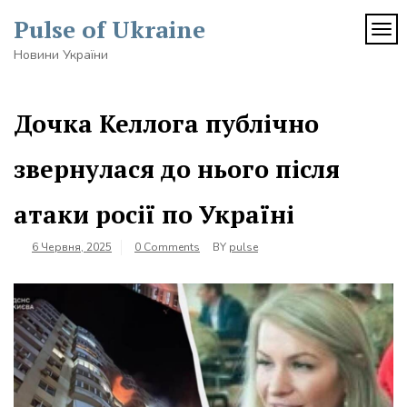
Skip
Pulse of Ukraine
to
TOG
content
Новини України
Дочка Келлога публічно
звернулася до нього після
атаки росії по Україні
6 Червня, 2025
0 Comments
BY
pulse