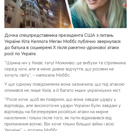
Дочка спецпредставника президента США з питань
України Кіта Келлога Меган Моббс публічно звернулася
до батька в соцмережі Х після ракетно-дронової атаки
росії по Україні.
“Шумна ніч у Києві, тату! Можливо, це вибухи та стрілянина
серед ночі, але в мене дивне відчуття, що росіяни не
хочуть світу”, – написала Моббс.
У ще одному повідомленні вона зазначила, що під атакою
опинився не лише Київ, а й багато інших українських міст.
“Росія хоче, щоб ви повірили, що вона завдає удару у
відповідь, але високоточні удари України були завдані у
відповідь на безперервні російські атаки на мирне
населення і тільки після того, як путін відмовився від
припинення вогню. Він хоче тільки більшої війни і всієї
України”, – додала Моббс.