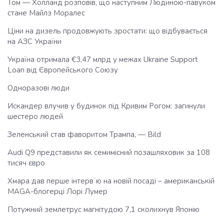
Том — Холланд розповів, що наступним Людиною-павуком
стане Майлз Моралес
Ціни на дизель продовжують зростати: що відбувається
на АЗС України
Україна отримала €3,47 млрд у межах Ukraine Support
Loan від Європейського Союзу
Одноразові люди
Искандер влучив у будинок під Кривим Рогом: загинули
шестеро людей
Зеленський став фаворитом Трампа, — Bild
Audi Q9 представили як семимісний позашляховик за 108
тисяч євро
Хмара дав перше інтервʼю на новій посаді – американській
MAGA-блогерці Лорі Лумер
Потужний землетрус магнітудою 7,1 сколихнув Японію