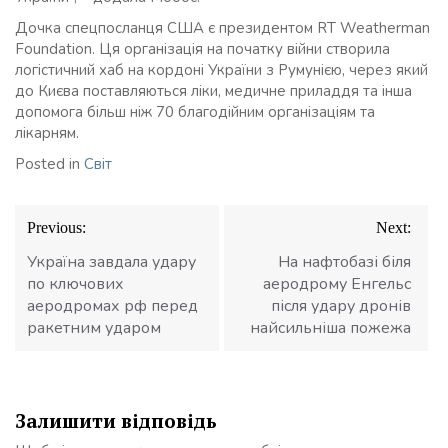
Дочка спецпосланця США є президентом RT Weatherman
Foundation. Ця організація на початку війни створила
логістичний хаб на кордоні України з Румунією, через який
до Києва поставляються ліки, медичне приладдя та інша
допомога більш ніж 70 благодійним організаціям та
лікарням.
Posted in
Світ
Навігація
Previous:
Next:
записів
Україна завдала удару
На нафтобазі біля
по ключових
аеродрому Енгельс
аеродромах рф перед
після удару дронів
ракетним ударом
найсильніша пожежа
Залишити відповідь