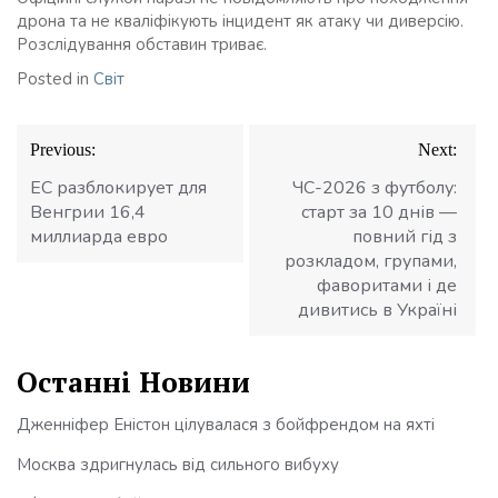
дрона та не кваліфікують інцидент як атаку чи диверсію.
Розслідування обставин триває.
Posted in
Світ
Навігація
Previous:
Next:
записів
ЕС разблокирует для
ЧС-2026 з футболу:
Венгрии 16,4
старт за 10 днів —
миллиарда евро
повний гід з
розкладом, групами,
фаворитами і де
дивитись в Україні
Останні Новини
Дженніфер Еністон цілувалася з бойфрендом на яхті
Москва здригнулась від сильного вибуху