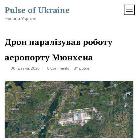
Skip
Pulse of Ukraine
to
TOG
content
Новини України
Дрон паралізував роботу
аеропорту Мюнхена
30 Травня, 2026
0 Comments
BY
pulse