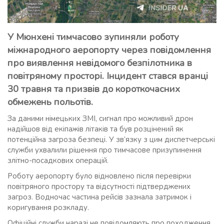
У Мюнхені тимчасово зупиняли роботу
міжнародного аеропорту через повідомлення
про виявлення невідомого безпілотника в
повітряному просторі. Інцидент стався вранці
30 травня та призвів до короткочасних
обмежень польотів.
За даними німецьких ЗМІ, сигнал про можливий дрон
надійшов від екіпажів літаків та був розцінений як
потенційна загроза безпеці. У зв’язку з цим диспетчерські
служби ухвалили рішення про тимчасове призупинення
злітно-посадкових операцій.
Роботу аеропорту було відновлено після перевірки
повітряного простору та відсутності підтверджених
загроз. Водночас частина рейсів зазнала затримок і
коригування розкладу.
Офіційні служби наразі не повідомляють про походження