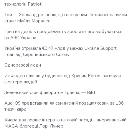
технологій Patriot
Том — Холланд розповів, що наступним Людиною-павуком
стане Майлз Моралес
Ціни на дизель продовжують зростати: що відбувається
на АЗС України
Україна отримала €3,47 млрд у межах Ukraine Support
Loan від Європейського Союзу
Одноразові люди
Искандер влучив у будинок під Кривим Рогом: загинули
шестеро людей
Зеленський став фаворитом Трампа, — Bild
Audi Q9 представили як семимісний позашляховик за 108
тисяч євро
Хмара дав перше інтервʼю на новій посаді – американській
MAGA-блогерці Лорі Лумер