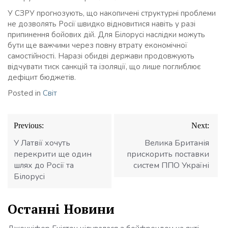
У СЗРУ прогнозують, що накопичені структурні проблеми
не дозволять Росії швидко відновитися навіть у разі
припинення бойових дій. Для Білорусі наслідки можуть
бути ще важчими через повну втрату економічної
самостійності. Наразі обидві держави продовжують
відчувати тиск санкцій та ізоляції, що лише поглиблює
дефіцит бюджетів.
Posted in
Світ
Навігація
Previous:
Next:
записів
У Латвії хочуть
Велика Британія
перекрити ще один
прискорить поставки
шлях до Росії та
систем ППО Україні
Білорусі
Останні Новини