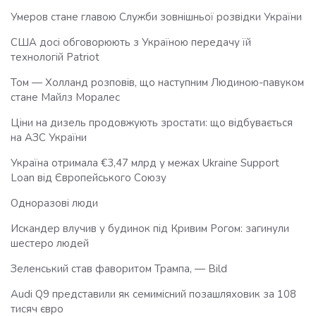
Умеров стане главою Служби зовнішньої розвідки України
США досі обговорюють з Україною передачу їй
технологій Patriot
Том — Холланд розповів, що наступним Людиною-павуком
стане Майлз Моралес
Ціни на дизель продовжують зростати: що відбувається
на АЗС України
Україна отримала €3,47 млрд у межах Ukraine Support
Loan від Європейського Союзу
Одноразові люди
Искандер влучив у будинок під Кривим Рогом: загинули
шестеро людей
Зеленський став фаворитом Трампа, — Bild
Audi Q9 представили як семимісний позашляховик за 108
тисяч євро