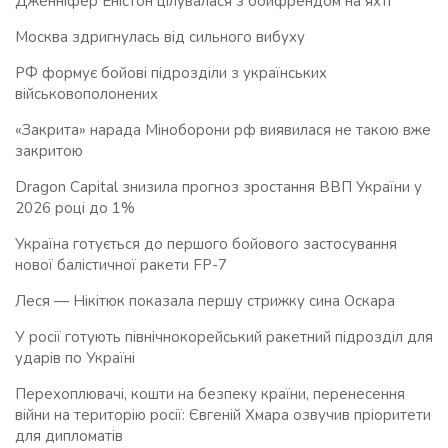
Дженніфер Еністон цілувалася з бойфрендом на яхті
Москва здригнулась від сильного вибуху
РФ формує бойові підрозділи з українських
військовополонених
«Закрита» нарада Міноборони рф виявилася не такою вже
закритою
Dragon Capital знизила прогноз зростання ВВП України у
2026 році до 1%
Україна готується до першого бойового застосування
нової балістичної ракети FP-7
Леся — Нікітюк показала першу стрижку сина Оскара
У росії готують північнокорейський ракетний підрозділ для
ударів по Україні
Перехоплювачі, кошти на безпеку країни, перенесення
війни на територію росії: Євгеній Хмара озвучив пріоритети
для дипломатів