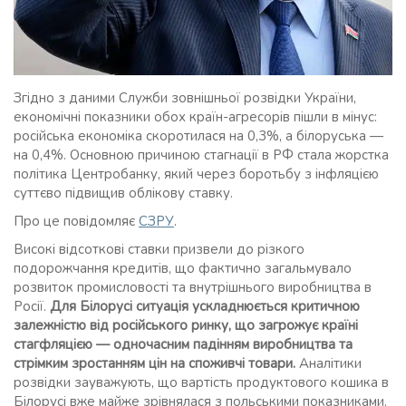
Згідно з даними Служби зовнішньої розвідки України,
економічні показники обох країн-агресорів пішли в мінус:
російська економіка скоротилася на 0,3%, а білоруська —
на 0,4%. Основною причиною стагнації в РФ стала жорстка
політика Центробанку, який через боротьбу з інфляцією
суттєво підвищив облікову ставку.
Про це повідомляє
СЗРУ
.
Високі відсоткові ставки призвели до різкого
подорожчання кредитів, що фактично загальмувало
розвиток промисловості та внутрішнього виробництва в
Росії.
Для Білорусі ситуація ускладнюється критичною
залежністю від російського ринку, що загрожує країні
стагфляцією — одночасним падінням виробництва та
стрімким зростанням цін на споживчі товари.
Аналітики
розвідки зауважують, що вартість продуктового кошика в
Білорусі вже майже зрівнялася з польськими показниками.