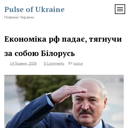
Skip
Pulse of Ukraine
to
TOG
content
Новини України
Економіка рф падає, тягнучи
за собою Білорусь
14 Травня, 2026
0 Comments
BY
pulse