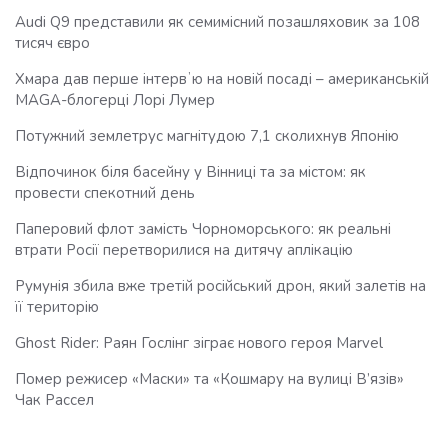
Audi Q9 представили як семимісний позашляховик за 108
тисяч євро
Хмара дав перше інтервʼю на новій посаді – американській
MAGA-блогерці Лорі Лумер
Потужний землетрус магнітудою 7,1 сколихнув Японію
Відпочинок біля басейну у Вінниці та за містом: як
провести спекотний день
Паперовий флот замість Чорноморського: як реальні
втрати Росії перетворилися на дитячу аплікацію
Румунія збила вже третій російський дрон, який залетів на
її територію
Ghost Rider: Раян Гослінг зіграє нового героя Marvel
Помер режисер «Маски» та «Кошмару на вулиці В’язів»
Чак Рассел