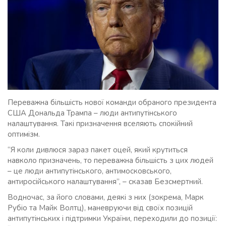
Переважна більшість нової команди обраного президента
США Дональда Трампа – люди антипутінського
налаштування. Такі призначення вселяють спокійний
оптимізм.
“Я коли дивлюся зараз пакет оцей, який крутиться
навколо призначень, то переважна більшість з цих людей
– це люди антипутінського, антимосковського,
антиросійського налаштування”, – сказав Безсмертний.
Водночас, за його словами, деякі з них (зокрема, Марк
Рубіо та Майк Волтц), маневруючи від своїх позицій
антипутінських і підтримки України, переходили до позиції: