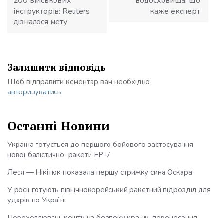
200 військових
водосховища: що
інструкторів: Reuters
каже експерт
дізналося мету
Залишити відповідь
Щоб відправити коментар вам необхідно
авторизуватись
.
Останні Новини
Україна готується до першого бойового застосування
нової балістичної ракети FP-7
Леся — Нікітюк показала першу стрижку сина Оскара
У росії готують північнокорейський ракетний підрозділ для
ударів по Україні
Перехоплювачі, кошти на безпеку країни, перенесення