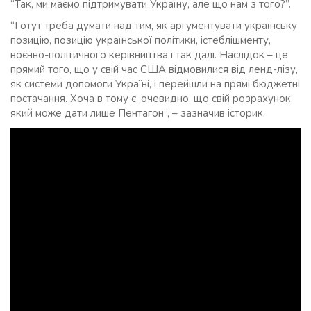
“Так, ми маємо підтримувати Україну, але що нам з того?”.
“І отут треба думати над тим, як аргументувати українську
позицію, позицію української політики, істеблішменту,
воєнно-політичного керівництва і так далі. Наслідок – це
прямий того, що у свій час США відмовилися від ленд-лізу,
як системи допомоги Україні, і перейшли на прямі бюджетні
постачання. Хоча в тому є, очевидно, що свій розрахунок,
який може дати лише Пентагон”, – зазначив історик.