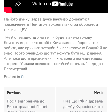
На його думку, зараз дуже важливо дочекатися
призначення в Пентагон, зокрема міністра оборони, а
також в ЦРУ.
“Ну й очевидно, що на те, чи буде змінено голову
Комітету керівників штабів. Хоча закон забороняє це
робити, але прийшли яструби. Чи влаштовує їх Браун? Я не
знаю. Тобто очевидно що тут можуть бути інші рішення.
Але поки що ті призначення які є, вони з погляду наших
інтересів України вселяють спокійний оптимізм”, – додав
Безсмертний.
Posted in
Світ
Навігація
Previous:
Next:
записів
Росія відправила до
Навіщо РФ підірвала
Екваторіальної Гвінеї
дамбу Курахівського