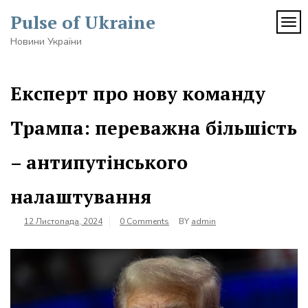
Skip
Pulse of Ukraine
to
TOG
content
Новини України
Експерт про нову команду
Трампа: переважна більшість
– антипутінського
налаштування
12 Листопада, 2024
0 Comments
BY
admin