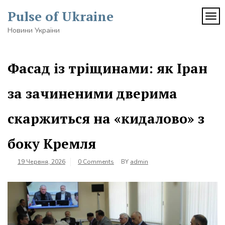
Skip
Pulse of Ukraine
to
TOG
content
Новини України
Фасад із тріщинами: як Іран
за зачиненими дверима
скаржиться на «кидалово» з
боку Кремля
19 Червня, 2026
0 Comments
BY
admin