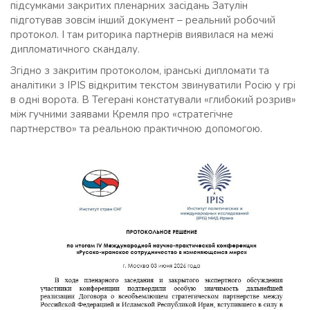
підсумками закритих пленарних засідань Затулін
підготував зовсім інший документ – реальний робочий
протокол. І там риторика партнерів виявилася на межі
дипломатичного скандалу.
Згідно з закритим протоколом, іранські дипломати та
аналітики з IPIS відкритим текстом звинуватили Росію у грі
в одні ворота. В Тегерані констатували «глибокий розрив»
між гучними заявами Кремля про «стратегічне
партнерство» та реальною практичною допомогою.