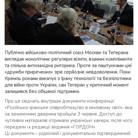
Публічно військово-політичний союз Москви та Тегерана
виглядає монолітним: регулярні візити, взаємні компліменти
та спільна антизахідна риторика. Проте за лаштунками цієї
«дружби приречених» зріє серйозне невдоволення. Поки
Кремль роками викачує з Ірану технології та безпілотники
для війни проти України, сам Тегеран у критичний момент
залишився без обіцяної підтримки.
Про це свідчать внутрішні документи конференції
«Російсько-іранське співробітництво в мінливому світі», яка
за зачиненими дверима пройшла 3 червня. Доступ до
чутливих матеріалів отримали українські хакери, після чого
передали їх редакції видання «ГОРДОН».
Ці документи – рідкісний і документально підтверджений