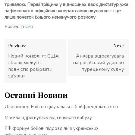
тривалою. Перші тріщини у відносинах двох диктатур уже
зафіксовані в офіційних паперах самих окупантів – і це
лише початок їхнього неминучого розколу.
Posted in
Світ
Навігація
Previous:
Next:
записів
Новий конфлікт: США
Анкара відреагувала
і Італія можуть
на російський удар по
повністю розірвати
турецькому судну
зв’язки
Останні Новини
Дженніфер Еністон цілувалася з бойфрендом на яхті
Москва здригнулась від сильного вибуху
РФ формує бойові підрозділи з українських
військовополонених