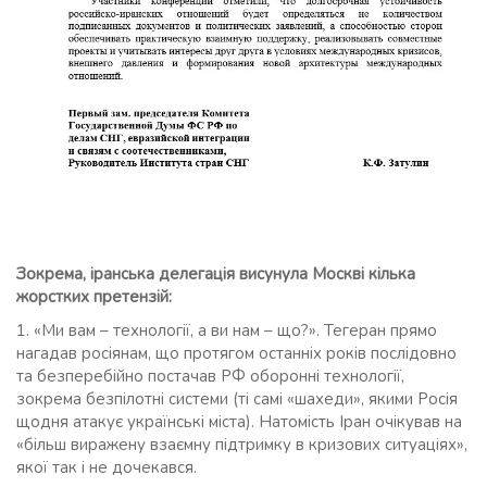
Зокрема, іранська делегація висунула Москві кілька
жорстких претензій:
1. «Ми вам – технології, а ви нам – що?». Тегеран прямо
нагадав росіянам, що протягом останніх років послідовно
та безперебійно постачав РФ оборонні технології,
зокрема безпілотні системи (ті самі «шахеди», якими Росія
щодня атакує українські міста). Натомість Іран очікував на
«більш виражену взаємну підтримку в кризових ситуаціях»,
якої так і не дочекався.