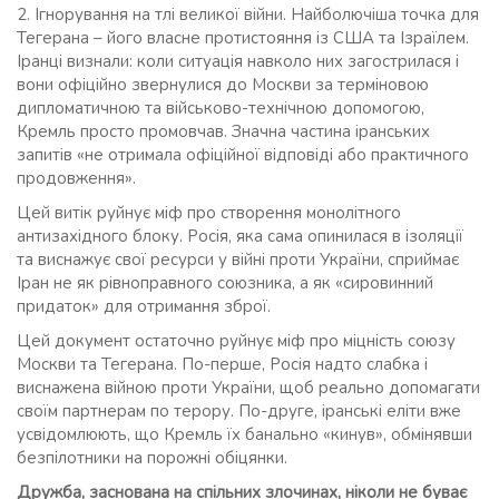
2. Ігнорування на тлі великої війни. Найболючіша точка для
Тегерана – його власне протистояння із США та Ізраїлем.
Іранці визнали: коли ситуація навколо них загострилася і
вони офіційно звернулися до Москви за терміновою
дипломатичною та військово-технічною допомогою,
Кремль просто промовчав. Значна частина іранських
запитів «не отримала офіційної відповіді або практичного
продовження».
Цей витік руйнує міф про створення монолітного
антизахідного блоку. Росія, яка сама опинилася в ізоляції
та виснажує свої ресурси у війні проти України, сприймає
Іран не як рівноправного союзника, а як «сировинний
придаток» для отримання зброї.
Цей документ остаточно руйнує міф про міцність союзу
Москви та Тегерана. По-перше, Росія надто слабка і
виснажена війною проти України, щоб реально допомагати
своїм партнерам по терору. По-друге, іранські еліти вже
усвідомлюють, що Кремль їх банально «кинув», обмінявши
безпілотники на порожні обіцянки.
Дружба, заснована на спільних злочинах, ніколи не буває