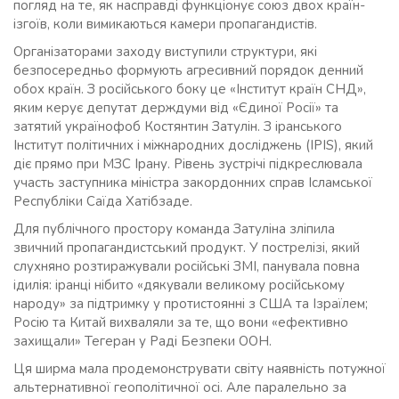
погляд на те, як насправді функціонує союз двох країн-
ізгоїв, коли вимикаються камери пропагандистів.
Організаторами заходу виступили структури, які
безпосередньо формують агресивний порядок денний
обох країн. З російського боку це «Інститут країн СНД»,
яким керує депутат держдуми від «Єдиної Росії» та
затятий українофоб Костянтин Затулін. З іранського
Інститут політичних і міжнародних досліджень (IPIS), який
діє прямо при МЗС Ірану. Рівень зустрічі підкреслювала
участь заступника міністра закордонних справ Ісламської
Республіки Саїда Хатібзаде.
Для публічного простору команда Затуліна зліпила
звичний пропагандистський продукт. У пострелізі, який
слухняно розтиражували російські ЗМІ, панувала повна
ідилія: іранці нібито «дякували великому російському
народу» за підтримку у протистоянні з США та Ізраїлем;
Росію та Китай вихваляли за те, що вони «ефективно
захищали» Тегеран у Раді Безпеки ООН.
Ця ширма мала продемонструвати світу наявність потужної
альтернативної геополітичної осі. Але паралельно за