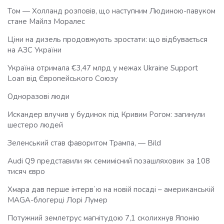
Том — Холланд розповів, що наступним Людиною-павуком
стане Майлз Моралес
Ціни на дизель продовжують зростати: що відбувається
на АЗС України
Україна отримала €3,47 млрд у межах Ukraine Support
Loan від Європейського Союзу
Одноразові люди
Искандер влучив у будинок під Кривим Рогом: загинули
шестеро людей
Зеленський став фаворитом Трампа, — Bild
Audi Q9 представили як семимісний позашляховик за 108
тисяч євро
Хмара дав перше інтервʼю на новій посаді – американській
MAGA-блогерці Лорі Лумер
Потужний землетрус магнітудою 7,1 сколихнув Японію