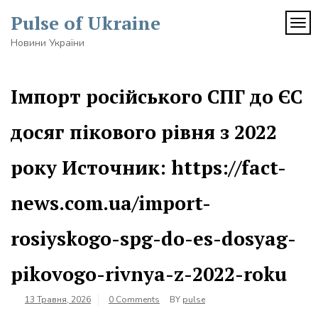
Skip
Pulse of Ukraine
to
TOG
content
Новини України
Імпорт російського СПГ до ЄС
досяг пікового рівня з 2022
року Источник: https://fact-
news.com.ua/import-
rosiyskogo-spg-do-es-dosyag-
pikovogo-rivnya-z-2022-roku
13 Травня, 2026
0 Comments
BY
pulse