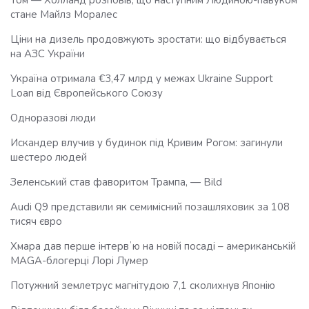
Том — Холланд розповів, що наступним Людиною-павуком
стане Майлз Моралес
Ціни на дизель продовжують зростати: що відбувається
на АЗС України
Україна отримала €3,47 млрд у межах Ukraine Support
Loan від Європейського Союзу
Одноразові люди
Искандер влучив у будинок під Кривим Рогом: загинули
шестеро людей
Зеленський став фаворитом Трампа, — Bild
Audi Q9 представили як семимісний позашляховик за 108
тисяч євро
Хмара дав перше інтервʼю на новій посаді – американській
MAGA-блогерці Лорі Лумер
Потужний землетрус магнітудою 7,1 сколихнув Японію