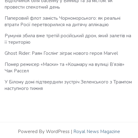
Відпочинок біля басейну у Вінниці та за містом: як
провести спекотний день
Паперовий флот замість Чорноморського: як реальні
втрати Росії перетворилися на дитячу аплікацію
Румунія збила вже третій російський дрон, який залетів на
її територію
Ghost Rider: Раян Гослінг зіграє нового героя Marvel
Помер режисер «Маски» та «Кошмару на вулиці В’язів»
Чак Рассел
У Білому домі підтвердили зустріч Зеленського з Трампом
наступного тижня
Powered By WordPress |
Royal News Magazine