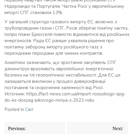
Нідерланди та Португалія. Частка Росії у європейському
імпорті СПГ становила 13%.
У загальній структурі газового імпорту ЄС, включно з
трубопровідним газом і СПГ, Росія зберігає помітну частку,
попри плани Брюсселя повністю відмовитися від російських
енергоносіїв. Рада ЄС раніше ухвалила рішення про
поетапну заборону імпорту російського газу з
перехідними періодами для чинних контрактів.
Аналітики зазначають, що зростання закупівель СПГ
демонструє вразливість європейської енергетичної
безпеки на тлі геополітичної нестабільності. Для ЄС це
залишається викликом у процесі диверсифікації
постачання та скорочення залежності від Росії.
Источник: https://fact-news.com.ua/import-rosiyskogo-spg-
do-es-dosyag-pikovogo-rivnya-z-2022-roku
Posted in
Світ
Навігація
Previous:
Next:
записів