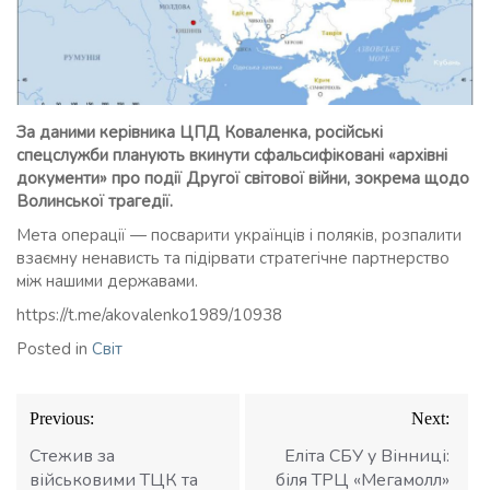
За даними керівника ЦПД Коваленка, російські
спецслужби планують вкинути сфальсифіковані «архівні
документи» про події Другої світової війни, зокрема щодо
Волинської трагедії.
Мета операції — посварити українців і поляків, розпалити
взаємну ненависть та підірвати стратегічне партнерство
між нашими державами.
https://t.me/akovalenko1989/10938
Posted in
Світ
Навігація
Previous:
Next:
записів
Стежив за
Еліта СБУ у Вінниці:
військовими ТЦК та
біля ТРЦ «Мегамолл»