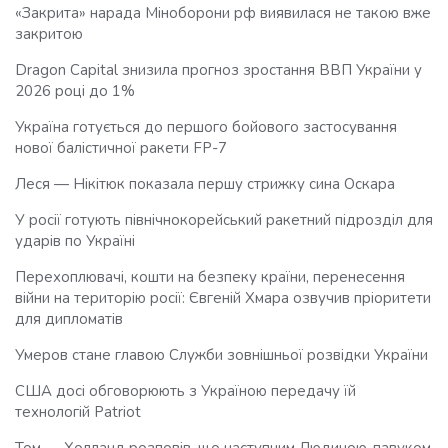
«Закрита» нарада Міноборони рф виявилася не такою вже
закритою
Dragon Capital знизила прогноз зростання ВВП України у
2026 році до 1%
Україна готується до першого бойового застосування
нової балістичної ракети FP-7
Леся — Нікітюк показала першу стрижку сина Оскара
У росії готують північнокорейський ракетний підрозділ для
ударів по Україні
Перехоплювачі, кошти на безпеку країни, перенесення
війни на територію росії: Євгеній Хмара озвучив пріоритети
для дипломатів
Умеров стане главою Служби зовнішньої розвідки України
США досі обговорюють з Україною передачу їй
технологій Patriot
Том — Холланд розповів, що наступним Людиною-павуком