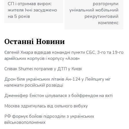
СП і отримав вирок:
розгорнули
жителя Ічні засуджено
унікальний мобільний
на 5 років
рекрутинговий
комплекс
Останні Новини
Євгеній Хмара відвідав командні пункти СБС, 3-го та 19-го
армійських корпусів і корпусу «Азов»
Співак Shumei потрапив у ДТП у Києві
Дрон біля українських літаків Ан-124 у Лейпцигу міг
належати російській розвідці
Дженніфер Еністон цілувалася з бойфрендом на яхті
Москва здригнулась від сильного вибуху
РФ формує бойові підрозділи з українських
військовополонених