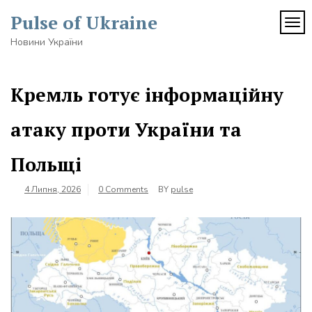
Skip
Pulse of Ukraine
to
TOG
content
Новини України
Кремль готує інформаційну
атаку проти України та
Польщі
4 Липня, 2026
0 Comments
BY
pulse