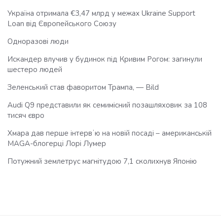
Україна отримала €3,47 млрд у межах Ukraine Support
Loan від Європейського Союзу
Одноразові люди
Искандер влучив у будинок під Кривим Рогом: загинули
шестеро людей
Зеленський став фаворитом Трампа, — Bild
Audi Q9 представили як семимісний позашляховик за 108
тисяч євро
Хмара дав перше інтервʼю на новій посаді – американській
MAGA-блогерці Лорі Лумер
Потужний землетрус магнітудою 7,1 сколихнув Японію