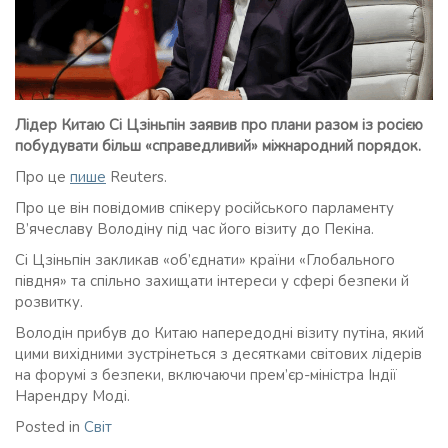
Лідер Китаю Сі Цзіньпін заявив про плани разом із росією
побудувати більш «справедливий» міжнародний порядок.
Про це
пише
Reuters.
Про це він повідомив спікеру російського парламенту
В’ячеславу Володіну під час його візиту до Пекіна.
Сі Цзіньпін закликав «об’єднати» країни «Глобального
півдня» та спільно захищати інтереси у сфері безпеки й
розвитку.
Володін прибув до Китаю напередодні візиту путіна, який
цими вихідними зустрінеться з десятками світових лідерів
на форумі з безпеки, включаючи прем’єр-міністра Індії
Нарендру Моді.
Posted in
Світ