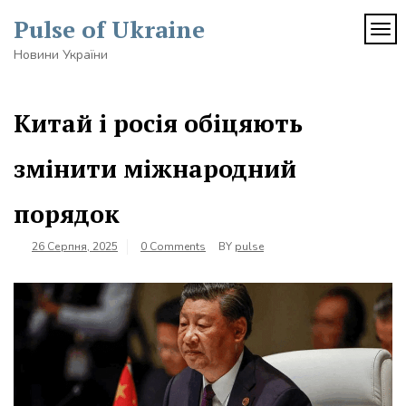
Skip
Pulse of Ukraine
to
TOG
content
Новини України
Китай і росія обіцяють
змінити міжнародний
порядок
26 Серпня, 2025
0 Comments
BY
pulse