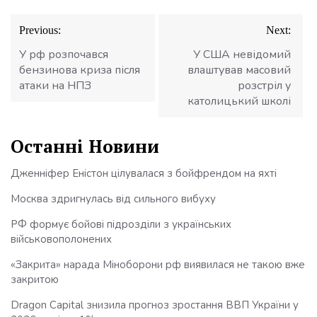
Навігація
Previous:
Next:
записів
У рф розпочався
У США невідомий
бензинова криза після
влаштував масовий
атаки на НПЗ
розстріл у
католицький школі
Останні Новини
Дженніфер Еністон цілувалася з бойфрендом на яхті
Москва здригнулась від сильного вибуху
РФ формує бойові підрозділи з українських
військовополонених
«Закрита» нарада Міноборони рф виявилася не такою вже
закритою
Dragon Capital знизила прогноз зростання ВВП України у