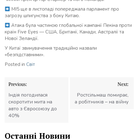
MI5 ще в листопаді попереджала парламент про
загрозу шпигунства з боку Китаю.
Атака була частиною глобальної кампанії Пекіна проти
країн Five Eyes — США, Британії, Канади, Австралії та
Нової Зеландії.
У Китаї звинувачення традиційно назвали
«безпідставними».
Posted in
Світ
Навігація
Previous:
Next:
записів
Індія погодилася
Ростсільмаш помирає,
скоротити мита на
а робітників – на війну
авто з Євросоюзу до
40%
Останні Новини