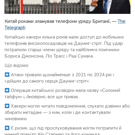
Китай роками зламував телефони уряду Британії, —
The
Telegraph
Китайські хакери кілька років мали доступ до мобільних
телефонів високопосадовців на Даунінг-стріт. Під удар
потрапили старші члени уряду та найближчі помічники
Бориса Джонсона, Ліз Трасс і Ріші Сунака.
Що відомо:
Атаки тривали щонайменше з 2021 по 2024 рік і
«дійшли до самого серця Даунінг-стріт».
Операція китайської розвідки мала назву «Солоний
тайфун» і, ймовірно, все ще триває.
Хакери могли читати повідомлення, слухати дзвінки або
збирати метадані — з ким, коли і де контактували
чиновники.
Є ризик, що під прослуховування могли потрапити й
чинний прем’єр Кір Стармер та його команда.