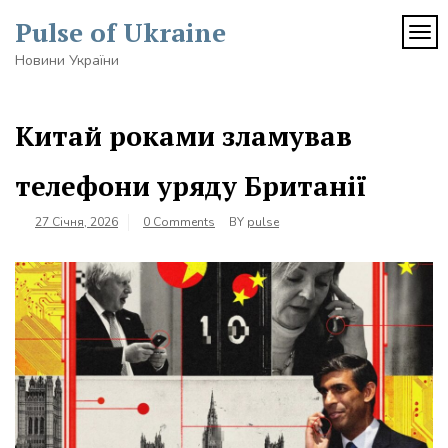
Skip
Pulse of Ukraine
to
TOG
content
Новини України
Китай роками зламував
телефони уряду Британії
27 Січня, 2026
0 Comments
BY
pulse