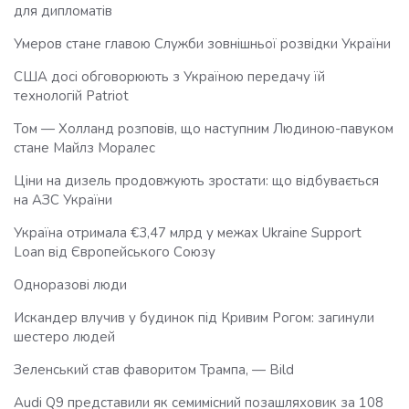
для дипломатів
Умеров стане главою Служби зовнішньої розвідки України
США досі обговорюють з Україною передачу їй
технологій Patriot
Том — Холланд розповів, що наступним Людиною-павуком
стане Майлз Моралес
Ціни на дизель продовжують зростати: що відбувається
на АЗС України
Україна отримала €3,47 млрд у межах Ukraine Support
Loan від Європейського Союзу
Одноразові люди
Искандер влучив у будинок під Кривим Рогом: загинули
шестеро людей
Зеленський став фаворитом Трампа, — Bild
Audi Q9 представили як семимісний позашляховик за 108