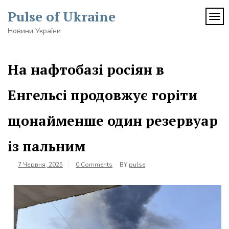
Skip
Pulse of Ukraine
to
TOG
content
Новини України
На нафтобазі росіян в
Енгельсі продовжує горіти
щонайменше один резервуар
із пальним
7 Червня, 2025
0 Comments
BY
pulse