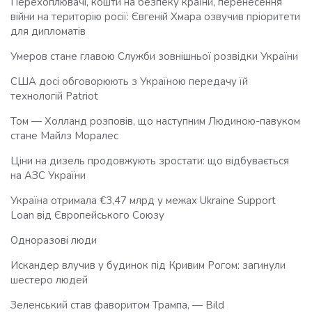
Перехоплювачі, кошти на безпеку країни, перенесення
війни на територію росії: Євгеній Хмара озвучив пріоритети
для дипломатів
Умеров стане главою Служби зовнішньої розвідки України
США досі обговорюють з Україною передачу їй
технологій Patriot
Том — Холланд розповів, що наступним Людиною-павуком
стане Майлз Моралес
Ціни на дизель продовжують зростати: що відбувається
на АЗС України
Україна отримала €3,47 млрд у межах Ukraine Support
Loan від Європейського Союзу
Одноразові люди
Искандер влучив у будинок під Кривим Рогом: загинули
шестеро людей
Зеленський став фаворитом Трампа, — Bild