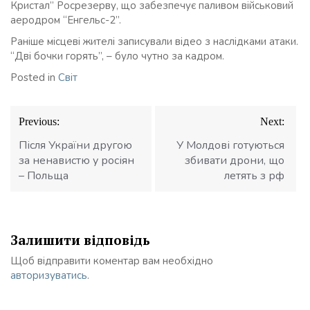
Кристал” Росрезерву, що забезпечує паливом військовий
аеродром “Енгельс-2”.
Раніше місцеві жителі записували відео з наслідками атаки.
“Дві бочки горять”, – було чутно за кадром.
Posted in
Світ
Навігація
Previous:
Next:
записів
Після України другою
У Молдові готуються
за ненавистю у росіян
збивати дрони, що
– Польща
летять з рф
Залишити відповідь
Щоб відправити коментар вам необхідно
авторизуватись
.