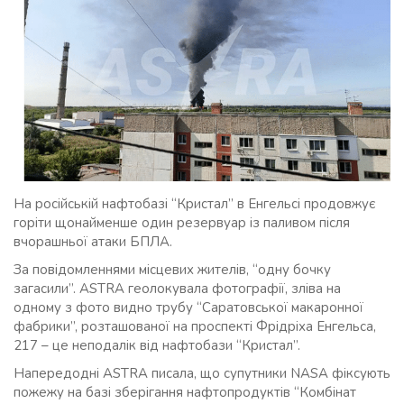
На російській нафтобазі “Кристал” в Енгельсі продовжує
горіти щонайменше один резервуар із паливом після
вчорашньої атаки БПЛА.
За повідомленнями місцевих жителів, “одну бочку
загасили”. ASTRA геолокувала фотографії, зліва на
одному з фото видно трубу “Саратовської макаронної
фабрики”, розташованої на проспекті Фрідріха Енгельса,
217 – це неподалік від нафтобази “Кристал”.
Напередодні ASTRA писала, що супутники NASA фіксують
пожежу на базі зберігання нафтопродуктів “Комбінат