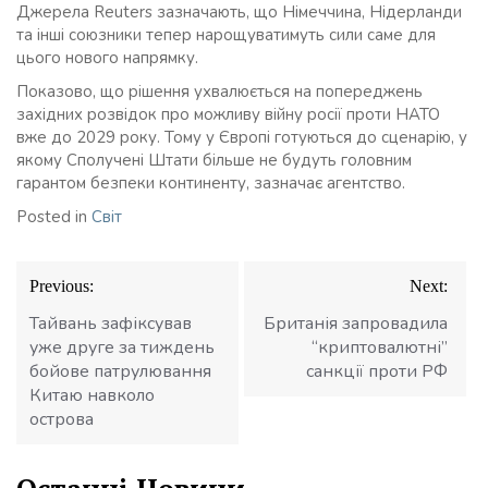
Джерела Reuters зазначають, що Німеччина, Нідерланди
та інші союзники тепер нарощуватимуть сили саме для
цього нового напрямку.
Показово, що рішення ухвалюється на попереджень
західних розвідок про можливу війну росії проти НАТО
вже до 2029 року. Тому у Європі готуються до сценарію, у
якому Сполучені Штати більше не будуть головним
гарантом безпеки континенту, зазначає агентство.
Posted in
Світ
Навігація
Previous:
Next:
записів
Тайвань зафіксував
Британія запровадила
уже друге за тиждень
“криптовалютні”
бойове патрулювання
санкції проти РФ
Китаю навколо
острова