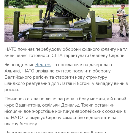
НАТО починає перебудову оборони східного флангу на тлі
зменшення готовності США гарантувати безпеку Європи.
Як повідомляє
Reuters
із посиланням на джерела в
Альянсі, НАТО вирішило суттєво посилити оборону
Балтійського регіону та створити нову структуру
швидкого реагування для Латвії й Естонії у випадку війни з
росією.
Причиною стала не лише загроза з боку москви, а й новий
курс Вашингтона, оскільки Дональд Трамп останніми
місяцями все жорсткіше критикує європейських союзників
по НАТО та змушує Європу самостійно відповідати за
власну безпеку.
Нещодавно він оголосив про виведення 5 тисяч