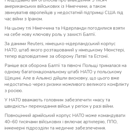
американських військових із Німеччини, а також
звинуватив європейців у недостатній підтримці США під
час війни з Іраном.
На цьому тлі Німеччина та Нідерланди погодилися взяти
на себе нову ключову роль у захисті Балтії.
За даними Reuters, німецько-нідерландський корпус
НАТО, штаб якого розташований у німецькому Мюнстері,
тепер відповідатиме за оборону Латвії та Естонії.
Раніше вся оборона Балтії та півночі Польщі трималася на
одному багатонаціональному штабі НАТО у польському
Щецині. Але в Альянсі дійшли висновку, що цього вже
недостатньо через ризики можливого великого конфлікту
з росією.
У НАТО вважають головним забезпечити «масу та
швидкість» перекидання військ у регіон у разі війни.
Повноцінний армійський корпус НАТО може командувати
40–60 тисячами військових і включає артилерію, ППО,
інженерні підрозділи та медичне забезпечення.