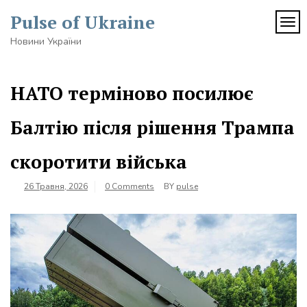
Skip
Pulse of Ukraine
to
TOG
content
Новини України
НАТО терміново посилює
Балтію після рішення Трампа
скоротити війська
26 Травня, 2026
0 Comments
BY
pulse