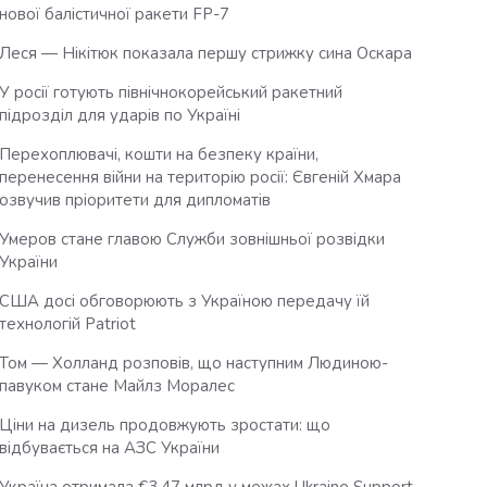
нової балістичної ракети FP-7
Леся — Нікітюк показала першу стрижку сина Оскара
У росії готують північнокорейський ракетний
підрозділ для ударів по Україні
Перехоплювачі, кошти на безпеку країни,
перенесення війни на територію росії: Євгеній Хмара
озвучив пріоритети для дипломатів
Умеров стане главою Служби зовнішньої розвідки
України
США досі обговорюють з Україною передачу їй
технологій Patriot
Том — Холланд розповів, що наступним Людиною-
павуком стане Майлз Моралес
Ціни на дизель продовжують зростати: що
відбувається на АЗС України