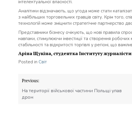
інтелектуальної власності.
Аналітики відзначають, що угода може стати каталіза
з найбільших торговельних гравців світу. Крім того, с
технологій може зміцнити стратегічне партнерство двох
Представники бізнесу очікують, що нові правила спрос
навпаки, стимулюючи інвестиції та створення робочих 
стабільності та відкритості торгівлі у регіоні, що важл
Аріна Щукіна, студентка Інституту журналіст
Posted in
Світ
Навігація
Previous:
записів
На території військової частини Польщі упав
дрон