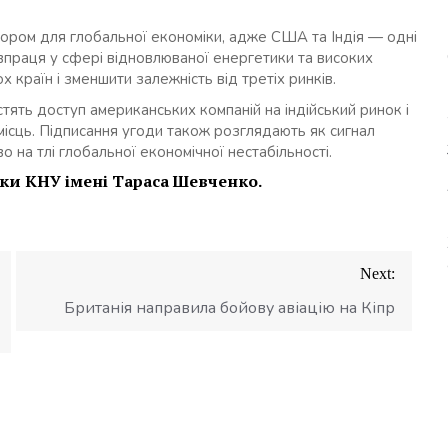
тором для глобальної економіки, адже США та Індія — одні
півпраця у сфері відновлюваної енергетики та високих
 країн і зменшити залежність від третіх ринків.
тять доступ американських компаній на індійський ринок і
місць. Підписання угоди також розглядають як сигнал
иво на тлі глобальної економічної нестабільності.
ики КНУ імені Тараса Шевченко.
Next:
Британія направила бойову авіацію на Кіпр