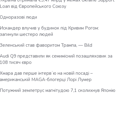
Україна отримала €3,47 млрд у межах Ukraine Support
Loan від Європейського Союзу
Одноразові люди
Искандер влучив у будинок під Кривим Рогом:
загинули шестеро людей
Зеленський став фаворитом Трампа, — Bild
Audi Q9 представили як семимісний позашляховик за
108 тисяч євро
Хмара дав перше інтервʼю на новій посаді –
американській MAGA-блогерці Лорі Лумер
Потужний землетрус магнітудою 7,1 сколихнув Японію