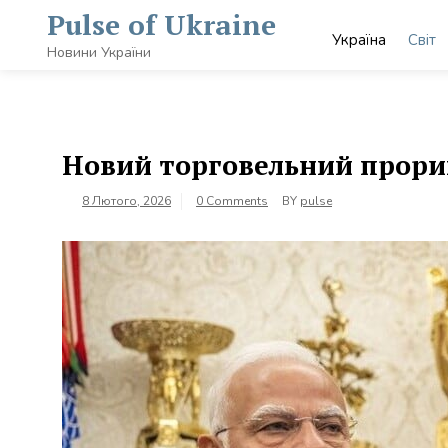
Skip
Pulse of Ukraine
to
Україна
Світ
content
Новини України
Новий торговельний прорив
8 Лютого, 2026
0 Comments
BY
pulse