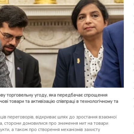
нову торговельну угоду, яка передбачає спрощення
ві товари та активізацію співпраці в технологічному та
яців переговорів, відкриває шлях до зростання взаємної
ма, сторони домовилися про зниження мит на товари
кти, а також про створення механізмів захисту