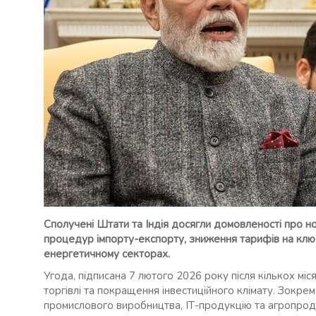
Сполучені Штати та Індія досягли домовленості про 
процедур імпорту-експорту, зниження тарифів на ключо
енергетичному секторах.
Угода, підписана 7 лютого 2026 року після кількох міс
торгівлі та покращення інвестиційного клімату. Зокре
промислового виробництва, ІТ-продукцію та агропроду