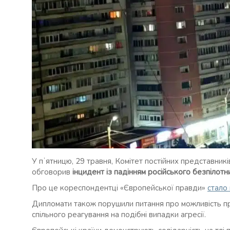
У пʼятницю, 29 травня, Комітет постійних представникі
обговорив
інцидент із падінням російського безпілотн
Про це кореспондентці «Європейської правди»
стало
Дипломати також порушили питання про можливість пр
спільного реагування на подібні випадки агресії.