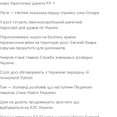
нової балістичної ракети FP-7
Леся — Нікітюк показала першу стрижку сина Оскара
У росії готують північнокорейський ракетний
підрозділ для ударів по Україні
Перехоплювачі, кошти на безпеку країни,
перенесення війни на територію росії: Євгеній Хмара
озвучив пріоритети для дипломатів
Умеров стане главою Служби зовнішньої розвідки
України
США досі обговорюють з Україною передачу їй
технологій Patriot
Том — Холланд розповів, що наступним Людиною-
павуком стане Майлз Моралес
Ціни на дизель продовжують зростати: що
відбувається на АЗС України