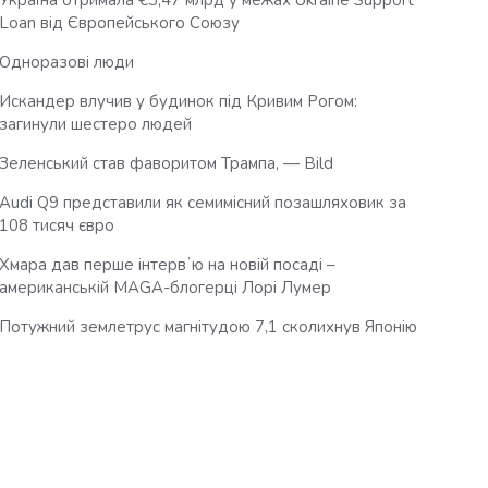
Україна отримала €3,47 млрд у межах Ukraine Support
Loan від Європейського Союзу
Одноразові люди
Искандер влучив у будинок під Кривим Рогом:
загинули шестеро людей
Зеленський став фаворитом Трампа, — Bild
Audi Q9 представили як семимісний позашляховик за
108 тисяч євро
Хмара дав перше інтервʼю на новій посаді –
американській MAGA-блогерці Лорі Лумер
Потужний землетрус магнітудою 7,1 сколихнув Японію