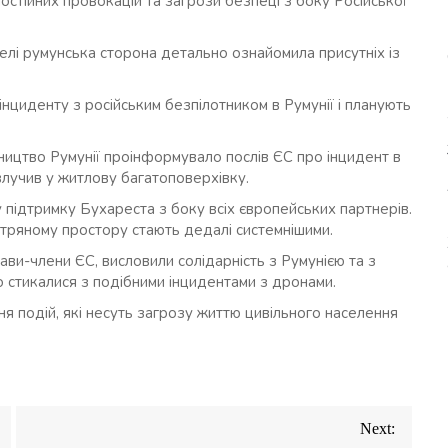
остійних провокацій та загрози безпеці з боку Російської
елі румунська сторона детально ознайомила присутніх із
циденту з російським безпілотником в Румунії і планують
ицтво Румунії проінформувало послів ЄС про інцидент в
влучив у житлову багатоповерхівку.
підтримку Бухареста з боку всіх європейських партнерів.
ітряному простору стають дедалі системнішими.
жави-члени ЄС, висловили солідарність з Румунією та з
 стикалися з подібними інцидентами з дронами.
 подій, які несуть загрозу життю цивільного населення
Next: