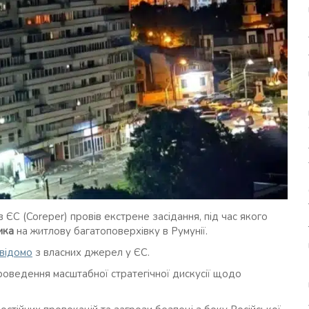
в ЄС (Coreper) провів екстрене засідання, під час якого
ика
на житлову багатоповерхівку в Румунії.
 відомо
з власних джерел у ЄС.
оведення масштабної стратегічної дискусії щодо