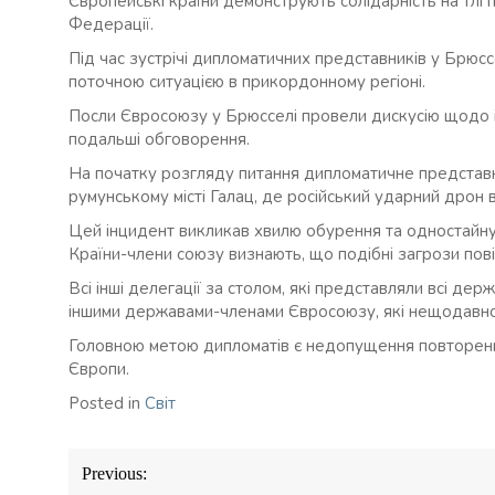
Європейські країни демонструють солідарність на тлі п
Федерації.
Під час зустрічі дипломатичних представників у Брюсс
поточною ситуацією в прикордонному регіоні.
Посли Євросоюзу у Брюсселі провели дискусію щодо ін
подальші обговорення.
На початку розгляду питання дипломатичне представн
румунському місті Галац, де російський ударний дрон 
Цей інцидент викликав хвилю обурення та одностайну 
Країни-члени союзу визнають, що подібні загрози пов
Всі інші делегації за столом, які представляли всі дер
іншими державами-членами Євросоюзу, які нещодавно
Головною метою дипломатів є недопущення повторення
Європи.
Posted in
Світ
Навігація
Previous:
записів