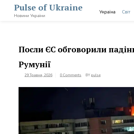
Skip
Pulse of Ukraine
to
Україна
Світ
content
Новини України
Посли ЄС обговорили падін
Румунії
29 Травня, 2026
0 Comments
BY
pulse