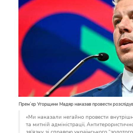
Премʼєр Угорщини Мадяр наказав провести розслідува
«Ми наказали негайно провести внутрішн
та митній адміністрації, Антитерористичн
зв’язку зі справою українського “золото