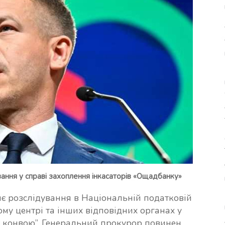
ння у справі захоплення інкасаторів «Ощадбанку»
є розслідування в Національній податковій
ому центрі та інших відповідних органах у
го конвою”. Генеральний прокурор повинен