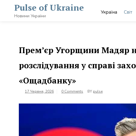
Skip
Pulse of Ukraine
to
Україна
Світ
content
Новини України
Премʼєр Угорщини Мадяр н
розслідування у справі зах
«Ощадбанку»
17 Червня, 2026
0 Comments
BY
pulse