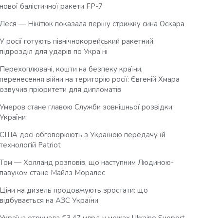
нової балістичної ракети FP-7
Леся — Нікітюк показала першу стрижку сина Оскара
У росії готують північнокорейський ракетний
підрозділ для ударів по Україні
Перехоплювачі, кошти на безпеку країни,
перенесення війни на територію росії: Євгеній Хмара
озвучив пріоритети для дипломатів
Умеров стане главою Служби зовнішньої розвідки
України
США досі обговорюють з Україною передачу їй
технологій Patriot
Том — Холланд розповів, що наступним Людиною-
павуком стане Майлз Моралес
Ціни на дизель продовжують зростати: що
відбувається на АЗС України