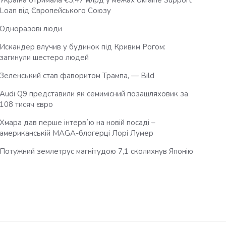
Україна отримала €3,47 млрд у межах Ukraine Support
Loan від Європейського Союзу
Одноразові люди
Искандер влучив у будинок під Кривим Рогом:
загинули шестеро людей
Зеленський став фаворитом Трампа, — Bild
Audi Q9 представили як семимісний позашляховик за
108 тисяч євро
Хмара дав перше інтервʼю на новій посаді –
американській MAGA-блогерці Лорі Лумер
Потужний землетрус магнітудою 7,1 сколихнув Японію