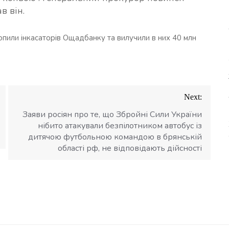
в він.
опили інкасаторів Ощадбанку та вилучили в них 40 млн
Next:
Заяви росіян про те, що Збройні Сили України
нібито атакували безпілотником автобус із
дитячою футбольною командою в брянській
області рф, не відповідають дійсності