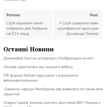
Навігація
Previous:
Next:
записів
США відклали пакет
У США схвалили план
озброєнь для Тайваню
тріумфальної арки для
на $14 млрд
Дональда Трампа
Останні Новини
Дженніфер Еністон цілувалася з бойфрендом на яхті
Москва здригнулась від сильного вибуху
РФ формує бойові підрозділи з українських
військовополонених
«Закрита» нарада Міноборони рф виявилася не такою вже
закритою
Dragon Capital знизила прогноз зростання ВВП України у