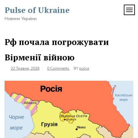
Skip
Pulse of Ukraine
to
TOG
content
Новини України
Рф почала погрожувати
Вірменії війною
22 Травня, 2026
0 Comments
BY
pulse