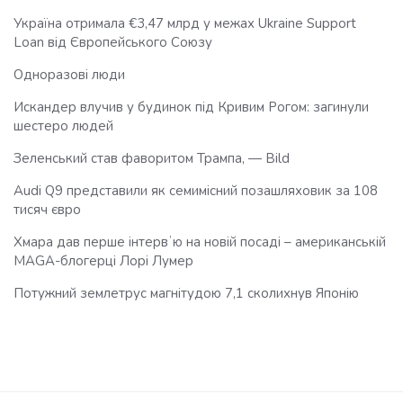
Україна отримала €3,47 млрд у межах Ukraine Support
Loan від Європейського Союзу
Одноразові люди
Искандер влучив у будинок під Кривим Рогом: загинули
шестеро людей
Зеленський став фаворитом Трампа, — Bild
Audi Q9 представили як семимісний позашляховик за 108
тисяч євро
Хмара дав перше інтервʼю на новій посаді – американській
MAGA-блогерці Лорі Лумер
Потужний землетрус магнітудою 7,1 сколихнув Японію