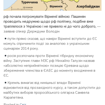
рф почала погрожувати Вірменії війною: Пашинян
проводить недружню щодо рф політику, подібне вже
траплялося з Україною і не привело ні до чого доброго,
—
заявив спікер Держдуми Володін
путін прямо сказав, що наміри Вірменії вступити до ЄС
можуть спричинити події за аналогією з українським
сценарієм 2014 року.
росія розпочала проти Вірменії гібридну економічну
війну. Заступник глави МЗС рф Михайло Галузін назвав
«абсолютно неприйнятною» позицію Єревана щодо
збереження членства в ЄАЕС до моменту входження в
ЄС.
Кремль вимагає від нинішньої влади Вірменії
відмовитися від прозахідного курсу, а також допустити до
майбутніх виборів проросійського олігарха Самвела
Карапетяна.
Posted in
Світ