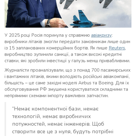
У 2025 році Росія поринула у справжню
авіакризу
:
виробники літаків змогли передати замовникам лише один
із 15 запланованих комерційних бортів. Як пише
Reuters
,
виробництво зупинили санкції, а також високі кредитні
ставки, які зробили інвестиції у галузь менш привабливими.
Журналісти проаналізували, що з понад 700 пасажирських
і вантажних літаків, якими володіють російські авіакомпанії,
більшість – це саме західні моделі Airbus та Boeing. Для їх
обслуговування РФ змушена користуватися складними та
непрямими схемами імпорту важливих запчастин.
“Немає компонентної бази, немає
технологій, немає виробничих
потужностей, немає інженерів. Щоб
створити все це з нуля, будуть потрібні