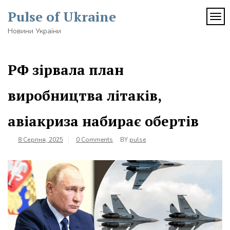
Skip
Pulse of Ukraine
to
TOG
content
Новини України
РФ зірвала план
виробництва літаків,
авіакриза набирає обертів
8 Серпня, 2025
0 Comments
BY
pulse