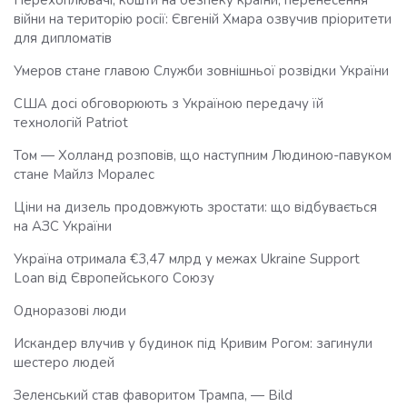
Перехоплювачі, кошти на безпеку країни, перенесення
війни на територію росії: Євгеній Хмара озвучив пріоритети
для дипломатів
Умеров стане главою Служби зовнішньої розвідки України
США досі обговорюють з Україною передачу їй
технологій Patriot
Том — Холланд розповів, що наступним Людиною-павуком
стане Майлз Моралес
Ціни на дизель продовжують зростати: що відбувається
на АЗС України
Україна отримала €3,47 млрд у межах Ukraine Support
Loan від Європейського Союзу
Одноразові люди
Искандер влучив у будинок під Кривим Рогом: загинули
шестеро людей
Зеленський став фаворитом Трампа, — Bild