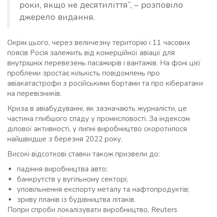
роки, якщо не десятиліття”, – розповіло
джерело видання.
Окрім цього, через величезну територію і 11 часових
поясів Росія залежить від комерційної авіації для
внутрішніх перевезень пасажирів і вантажів. На фоні цієї
проблеми зростає кількість повідомлень про
авіакатастрофи з російськими бортами та про кібератаки
на перевізників.
Криза в авіабудуванні, як зазначають журналісти, це
частина глибшого спаду у промисловості. За індексом
ділової активності, у липні виробництво скоротилося
найшвидше з березня 2022 року.
Високі відсоткові ставки також призвели до:
падіння виробництва авто;
банкрутств у вугільному секторі;
уповільнення експорту металу та нафтопродуктів;
зриву планів із будівництва літаків.
Попри спроби локалізувати виробництво, Reuters