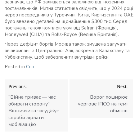
зазначає, що РФ залишається залежною від іноземних
постачальників. Митна статистика свідчить, що у 2024 році
через посередників у Туреччині, Китаї, Киргизстані та ОАЕ
було ввезено деталей на щонайменше $300 тис. Серед
постачань також комплектуючі від Safran (Франція),
Honeywell (США) та Rolls-Royce (Велика Британія).
Через дефіцит бортів Москва також змушена залучати
авіакомпанії з Центральної Азії, зокрема з Казахстану та
Узбекистану, щоб забезпечити внутрішні рейси.
Posted in
Світ
Навігація
Previous:
Next:
записів
“Війна триває — час
Ворог поширює
обирати сторону”:
чергове ІПСО на темі
Вінниччина засуджує
обмінів
спроби зірвати
мобілізацію