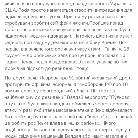
який значно просунувся вперед завдяки роботі України та
США. Росія просто намагається створити виправдання для
відмови від мирних зусиль. При цьому росіяни навіть не
спробували зробити свій фейк якісним.Пройшла понад
доба після російських звинувачень, але вони так і не були
підкріплені жодними доказами. Натомість ціла низка ознак
свідчить про свідому дезінформацію з боку Кремля.По-
перше, від заявленого росіянами часу атаки – “в ніч на 29
грудня” – до російських заяв про це пройшло понад 10
годин. Немає жодних відеодоказів атаки, уламків зб тих
дронів на підльоті до резиденції тощо.
По-друге, заяві Лаврова про 91 збитий український дрон
протирічить офіційна інформація Міноборони РФ про 18
збитих дронів у Новгородській області.П0-третє, в
найближчому до резиденції Валдай аеропорту “Пулково”
в ту ніч не було вжито жодних обмежень через дронову
атаку. У разі, якби така масована атака дійсно відбувалася
би в цей час, був би оголошений план “ковер”, як зазвичай
це робить російська влада в інших регіонах. Нічого
подібного у Пулково не відбувалося.По-четверте, відсутні
жодні свідчення мешканців Валдая або інших населених