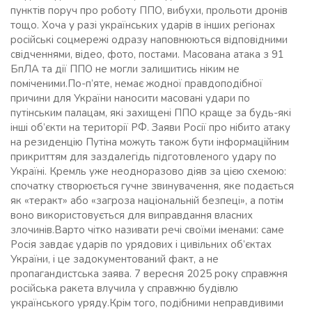
пунктів поруч про роботу ППО, вибухи, прольоти дронів
тощо. Хоча у разі українських ударів в інших регіонах
російські соцмережі одразу наповнюються відповідними
свідченнями, відео, фото, постами. Масована атака з 91
БпЛА та дії ППО не могли залишитись ніким не
поміченими.По-п’яте, немає жодної правдоподібної
причини для України наносити масовані удари по
путінським палацам, які захищені ППО краще за будь-які
інші об’єкти на території РФ. Заяви Росії про нібито атаку
на резиденцію Путіна можуть також бути інформаційним
прикриттям для заздалегідь підготовленого удару по
Україні. Кремль уже неодноразово діяв за цією схемою:
спочатку створюється гучне звинувачення, яке подається
як «теракт» або «загроза національній безпеці», а потім
воно використовується для виправдання власних
злочинів.Варто чітко називати речі своїми іменами: саме
Росія завдає ударів по урядових і цивільних об’єктах
України, і це задокументований факт, а не
пропагандистська заява. 7 вересня 2025 року справжня
російська ракета влучила у справжню будівлю
українського уряду.Крім того, подібними неправдивими