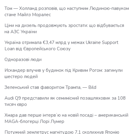
Том — Холланд розповів, що наступним Людиною-павуком
стане Майлз Моралес
Ціни на дизель продовжують зростати: що відбувається
на АЗС України
Україна отримала €3,47 млрд у межах Ukraine Support
Loan від Європейського Союзу
Одноразові люди
Искандер влучив у будинок під Кривим Рогом: загинули
шестеро людей
Зеленський став фаворитом Трампа, — Bild
Audi Q9 представили як семимісний позашляховик за 108
тисяч євро
Хмара дав перше інтервʼю на новій посаді – американській
MAGA-блогерці Лорі Лумер
Потужний землетрус магнітудою 7,1 сколихнув Японію