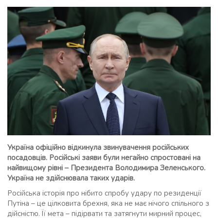
Україна офіційно відкинула звинувачення російських
посадовців. Російські заяви були негайно спростовані на
найвищому рівні – Президента Володимира Зеленського.
Україна не здійснювала таких ударів.
Російська історія про нібито спробу удару по резиденції
Путіна – це цілковита брехня, яка не має нічого спільного з
дійсністю. Її мета – підірвати та затягнути мирний процес,