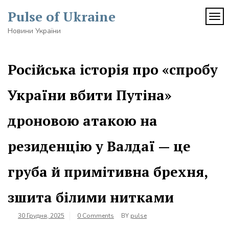
Skip
Pulse of Ukraine
to
TOG
content
Новини України
Російська історія про «спробу
України вбити Путіна»
дроновою атакою на
резиденцію у Валдаї — це
груба й примітивна брехня,
зшита білими нитками
30 Грудня, 2025
0 Comments
BY
pulse