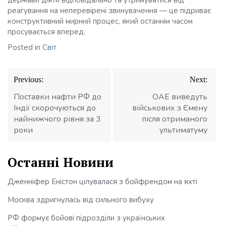
реагування на неперевірені звинувачення — це підриває
конструктивний мирний процес, який останнім часом
просувається вперед.
Posted in
Світ
Навігація
Previous:
Next:
записів
Поставки нафти РФ до
ОАЕ виведуть
Індії скорочуються до
військових з Ємену
найнижчого рівня за 3
після отриманого
роки
ультиматуму
Останні Новини
Дженніфер Еністон цілувалася з бойфрендом на яхті
Москва здригнулась від сильного вибуху
РФ формує бойові підрозділи з українських