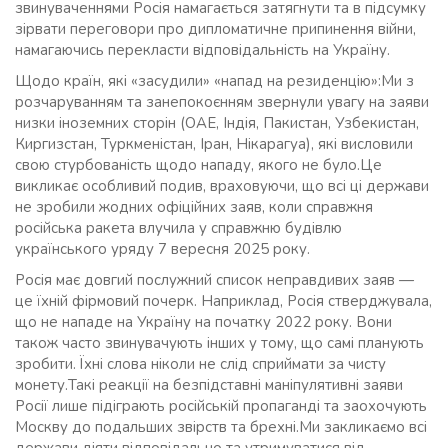
звинуваченнями Росія намагається затягнути та в підсумку
зірвати переговори про дипломатичне припинення війни,
намагаючись перекласти відповідальність на Україну.
Щодо країн, які «засудили» «напад на резиденцію»:Ми з
розчаруванням та занепокоєнням звернули увагу на заяви
низки іноземних сторін (ОАЕ, Індія, Пакистан, Узбекистан,
Киргизстан, Туркменістан, Іран, Нікарагуа), які висловили
свою стурбованість щодо нападу, якого не було.Це
викликає особливий подив, враховуючи, що всі ці держави
не зробили жодних офіційних заяв, коли справжня
російська ракета влучила у справжню будівлю
українського уряду 7 вересня 2025 року.
Росія має довгий послужний список неправдивих заяв —
це їхній фірмовий почерк. Наприклад, Росія стверджувала,
що не нападе на Україну на початку 2022 року. Вони
також часто звинувачують інших у тому, що самі планують
зробити. Їхні слова ніколи не слід сприймати за чисту
монету.Такі реакції на безпідставні маніпулятивні заяви
Росії лише підіграють російській пропаганді та заохочують
Москву до подальших звірств та брехні.Ми закликаємо всі
держави діяти відповідально та утримуватися від