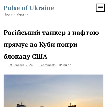
Skip
Pulse of Ukraine
to
TOG
content
Новини України
Російський танкер з нафтою
прямує до Куби попри
блокаду США
19 Березня, 2026
0 Comments
BY
pulse