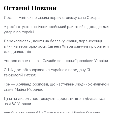
Останні Новини
Леся — Нікітюк показала першу стрижку сина Оскара
У росії готують північнокорейський ракетний підрозділ для
ударів по Україні
Перехоплювачі, кошти на безпеку країни, перенесення
війни на територію росії: Євгеній Хмара озвучив пріоритети
для дипломатів
Умеров стане главою Служби зовнішньої розвідки України
США досі обговорюють з Україною передачу їй
технологій Patriot
Том — Холланд розповів, що наступним Людиною-павуком
стане Майлз Моралес
Ціни на дизель продовжують зростати: що відбувається
на АЗС України
Україна отримала €3,47 млрд у межах Ukraine Support