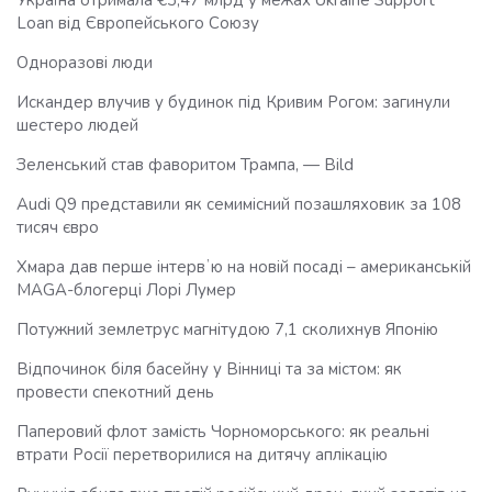
Loan від Європейського Союзу
Одноразові люди
Искандер влучив у будинок під Кривим Рогом: загинули
шестеро людей
Зеленський став фаворитом Трампа, — Bild
Audi Q9 представили як семимісний позашляховик за 108
тисяч євро
Хмара дав перше інтервʼю на новій посаді – американській
MAGA-блогерці Лорі Лумер
Потужний землетрус магнітудою 7,1 сколихнув Японію
Відпочинок біля басейну у Вінниці та за містом: як
провести спекотний день
Паперовий флот замість Чорноморського: як реальні
втрати Росії перетворилися на дитячу аплікацію