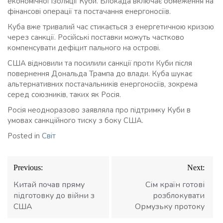
економічної ізоляції Куби. Блокада включає обмеження на
фінансові операції та постачання енергоносіїв.
Куба вже тривалий час стикається з енергетичною кризою
через санкції. Російські поставки можуть частково
компенсувати дефіцит пального на острові.
США відновили та посилили санкції проти Куби після
повернення Дональда Трампа до влади. Куба шукає
альтернативних постачальників енергоносіїв, зокрема
серед союзників, таких як Росія.
Росія неодноразово заявляла про підтримку Куби в
умовах санкційного тиску з боку США.
Posted in
Світ
Навігація
Previous:
Next:
записів
Китай почав пряму
Сім країн готові
підготовку до війни з
розблокувати
США
Ормузьку протоку