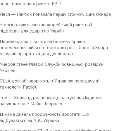
нової балістичної ракети FP-7
Леся — Нікітюк показала першу стрижку сина Оскара
У росії готують північнокорейський ракетний
підрозділ для ударів по Україні
Перехоплювачі, кошти на безпеку країни,
перенесення війни на територію росії: Євгеній Хмара
озвучив пріоритети для дипломатів
Умеров стане главою Служби зовнішньої розвідки
України
США досі обговорюють з Україною передачу їй
технологій Patriot
Том — Холланд розповів, що наступним Людиною-
павуком стане Майлз Моралес
Ціни на дизель продовжують зростати: що
відбувається на АЗС України