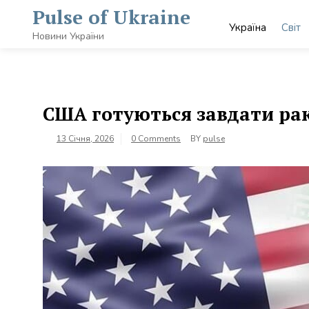
Skip
Pulse of Ukraine
to
Україна
Світ
content
Новини України
США готуються завдати рак
13 Січня, 2026
0 Comments
BY
pulse