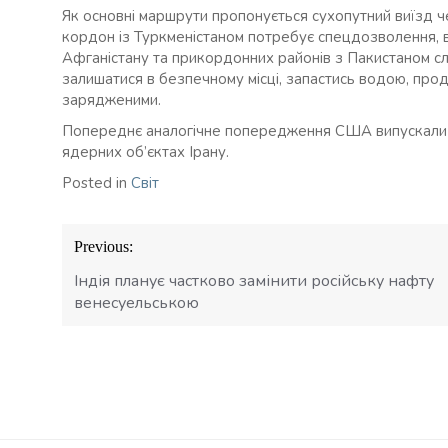
Як основні маршрути пропонується сухопутний виїзд ч
кордон із Туркменістаном потребує спецдозволення, 
Афганістану та прикордонних районів з Пакистаном сл
залишатися в безпечному місці, запастись водою, про
зарядженими.
Попереднє аналогічне попередження США випускали у
ядерних об’єктах Ірану.
Posted in
Світ
Навігація
Previous:
записів
Індія планує частково замінити російську нафту
венесуельською