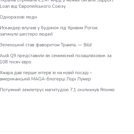
Україна отримала €3,47 млрд у межах Ukraine Support
Loan від Європейського Союзу
Одноразові люди
Искандер влучив у будинок під Кривим Рогом:
загинули шестеро людей
Зеленський став фаворитом Трампа, — Bild
Audi Q9 представили як семимісний позашляховик за
108 тисяч євро
Хмара дав перше інтервʼю на новій посаді –
американській MAGA-блогерці Лорі Лумер
Потужний землетрус магнітудою 7,1 сколихнув Японію