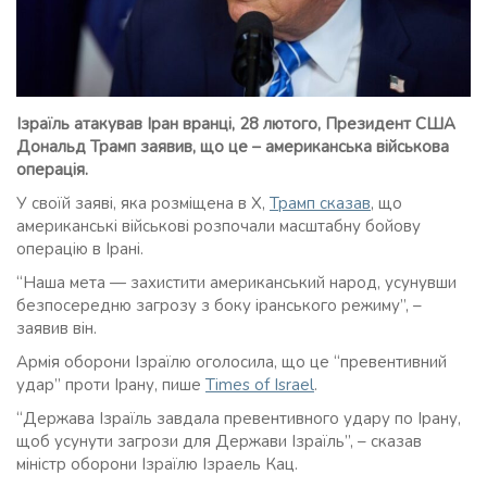
Ізраїль атакував Іран вранці, 28 лютого, Президент США
Дональд Трамп заявив, що це – американська військова
операція.
У своїй заяві, яка розміщена в Х,
Трамп сказав
, що
американські військові розпочали масштабну бойову
операцію в Ірані.
“Наша мета — захистити американський народ, усунувши
безпосередню загрозу з боку іранського режиму”, –
заявив він.
Армія оборони Ізраїлю оголосила, що це “превентивний
удар” проти Ірану, пише
Times of Israel
.
“Держава Ізраїль завдала превентивного удару по Ірану,
щоб усунути загрози для Держави Ізраїль”, – сказав
міністр оборони Ізраїлю Ізраель Кац.