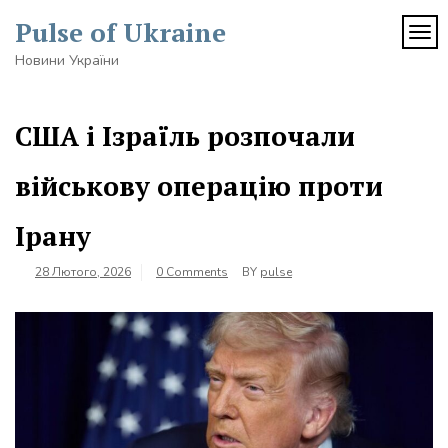
Skip
Pulse of Ukraine
to
TOG
content
Новини України
США і Ізраїль розпочали
військову операцію проти
Ірану
28 Лютого, 2026
0 Comments
BY
pulse