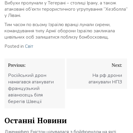
Вибухи пролунали у Тегерані – столиці Ірану, а також
атаковані об’єкти терористичного угрупування “Хезболла”
у Лівані.
Тим часом по всьому Ізраїлю вранці лунали сирени,
командування тилу Армії оборони Ізраїлю закликала
цивільних осіб залишатися поблизу бомбосховищ.
Posted in
Світ
Навігація
Previous:
Next:
записів
Російський дрон
На рф дрони
намагався атакувати
атакували НПЗ
французький
авіаносець біля
берегів Швеції
Останні Новини
Дженніфер Еністон цілувалася з бойфрендом на яхті