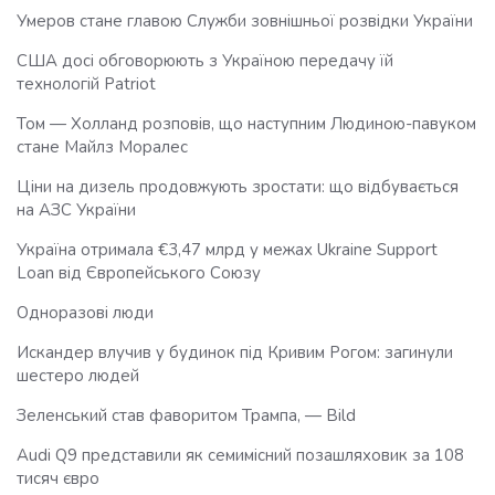
Умеров стане главою Служби зовнішньої розвідки України
США досі обговорюють з Україною передачу їй
технологій Patriot
Том — Холланд розповів, що наступним Людиною-павуком
стане Майлз Моралес
Ціни на дизель продовжують зростати: що відбувається
на АЗС України
Україна отримала €3,47 млрд у межах Ukraine Support
Loan від Європейського Союзу
Одноразові люди
Искандер влучив у будинок під Кривим Рогом: загинули
шестеро людей
Зеленський став фаворитом Трампа, — Bild
Audi Q9 представили як семимісний позашляховик за 108
тисяч євро