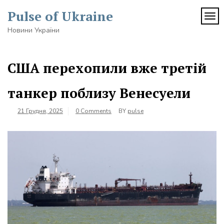
Skip
Pulse of Ukraine
to
TOG
content
Новини України
США перехопили вже третій
танкер поблизу Венесуели
21 Грудня, 2025
0 Comments
BY
pulse