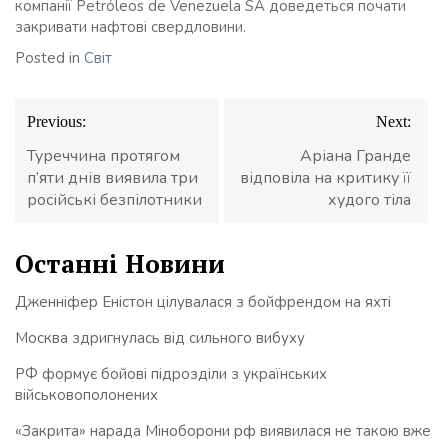
компанії Petróleos de Venezuela SA доведеться почати
закривати нафтові свердловини.
Posted in
Світ
Навігація
Previous:
Next:
записів
Туреччина протягом
Аріана Гранде
п’яти днів виявила три
відповіла на критику її
російські безпілотники
худого тіла
Останні Новини
Дженніфер Еністон цілувалася з бойфрендом на яхті
Москва здригнулась від сильного вибуху
РФ формує бойові підрозділи з українських
військовополонених
«Закрита» нарада Міноборони рф виявилася не такою вже