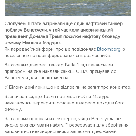
Сполучені Штати затримали ще один нафтовий танкер
поблизу Венесуели, у той час коли американський
президент Дональд Трамп посилює нафтову блокаду
режиму Ніколаса Мадуро.
Як передає Укрінформ, про це повідомляє
Bloomberg
із
посиланням на проінформованих співрозмовників.
За словами джерел, танкер Bella 1 під панамським
прапором, на яке наклали санкції США, прямував до
Венесуели для завантаження.
У Білому домі поки що не відповіли на запит про коментар.
Зазначається, що Трамп посилює тиск на Мадуро,
намагаючись перекрити основне джерело доходів його
режиму.
За словами профільних експертів, якщо Венесуела не
зможе експортувати нафту, її резервуари для зберігання
заповняться невикористаними запасами, і державній