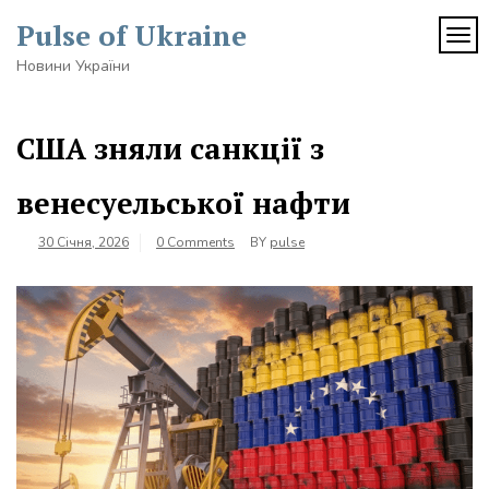
Skip
Pulse of Ukraine
to
TOG
content
Новини України
США зняли санкції з
венесуельської нафти
30 Січня, 2026
0 Comments
BY
pulse