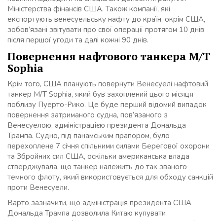
Міністерства фінансів США. Також компанії, які
експортують венесуельську нафту до країн, окрім США,
зобов’язані звітувати про свої операції протягом 10 днів
після першої угоди та далі кожні 90 днів.
Повернення нафтового танкера M/T
Sophia
Крім того, США планують повернути Венесуелі нафтовий
танкер M/T Sophia, який був захоплений цього місяця
поблизу Пуерто-Рико. Це буде перший відомий випадок
повернення затриманого судна, пов’язаного з
Венесуелою, адміністрацією президента Дональда
Трампа. Судно, під панамським прапором, було
перехоплене 7 січня спільними силами Берегової охорони
та Збройних сил США, оскільки американська влада
стверджувала, що танкер належить до так званого
темного флоту, який використовується для обходу санкцій
проти Венесуели.
Варто зазначити, що адміністрація президента США
Дональда Трампа дозволила Китаю купувати