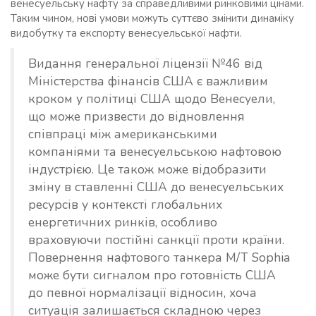
венесуельську нафту за справедливими ринковими цінами.
Таким чином, нові умови можуть суттєво змінити динаміку
видобутку та експорту венесуельської нафти.
Видання генеральної ліцензії №46 від
Міністерства фінансів США є важливим
кроком у політиці США щодо Венесуели,
що може призвести до відновлення
співпраці між американськими
компаніями та венесуельською нафтовою
індустрією. Це також може відобразити
зміну в ставленні США до венесуельських
ресурсів у контексті глобальних
енергетичних ринків, особливо
враховуючи постійні санкції проти країни.
Повернення нафтового танкера M/T Sophia
може бути сигналом про готовність США
до певної нормалізації відносин, хоча
ситуація залишається складною через