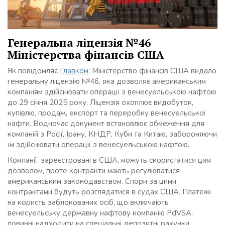
Генеральна ліцензія №46
Міністерства фінансів США
Як повідомляє
Главком
: Міністерство фінансів США видало
генеральну ліцензію №46, яка дозволяє американським
компаніям здійснювати операції з венесуельською нафтою
до 29 січня 2025 року. Ліцензія охоплює видобуток,
купівлю, продаж, експорт та переробку венесуельської
нафти. Водночас документ встановлює обмеження для
компаній з Росії, Ірану, КНДР, Куби та Китаю, забороняючи
їм здійснювати операції з венесуельською нафтою.
Компанії, зареєстровані в США, можуть скористатися цим
дозволом, проте контракти мають регулюватися
американським законодавством. Спори за цими
контрактами будуть розглядатися в судах США. Платежі
на користь заблокованих осіб, що включають
венесуельську державну нафтову компанію PdVSA,
повинні надходити на спеціальні депозитні рахунки