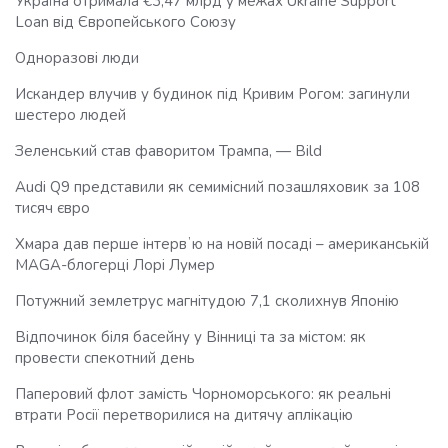
Україна отримала €3,47 млрд у межах Ukraine Support
Loan від Європейського Союзу
Одноразові люди
Искандер влучив у будинок під Кривим Рогом: загинули
шестеро людей
Зеленський став фаворитом Трампа, — Bild
Audi Q9 представили як семимісний позашляховик за 108
тисяч євро
Хмара дав перше інтервʼю на новій посаді – американській
MAGA-блогерці Лорі Лумер
Потужний землетрус магнітудою 7,1 сколихнув Японію
Відпочинок біля басейну у Вінниці та за містом: як
провести спекотний день
Паперовий флот замість Чорноморського: як реальні
втрати Росії перетворилися на дитячу аплікацію