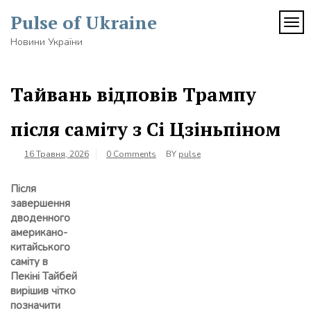
Skip
Pulse of Ukraine
to
TOG
content
Новини України
Тайвань відповів Трампу
після саміту з Сі Цзіньпіном
16 Травня, 2026
0 Comments
BY
pulse
Після
завершення
дводенного
американо-
китайського
саміту в
Пекіні Тайбей
вирішив чітко
позначити