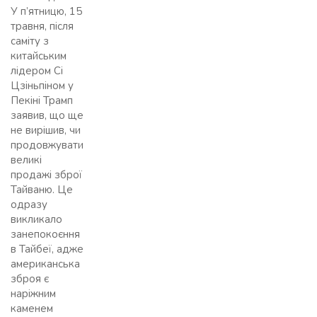
У п’ятницю, 15
травня, після
саміту з
китайським
лідером Сі
Цзіньпіном у
Пекіні Трамп
заявив, що ще
не вирішив, чи
продовжувати
великі
продажі зброї
Тайваню. Це
одразу
викликало
занепокоєння
в Тайбеї, адже
американська
зброя є
наріжним
каменем