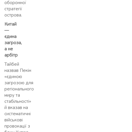
оборонної
стратегії
острова.
Китай
—
єдина
загроза,
а не
арбітр
Тайбей
назвав Пекін
«єдиною
загрозою для
регіонального
миру та
стабільності»
й вказав на
систематичні
військові
провокації з