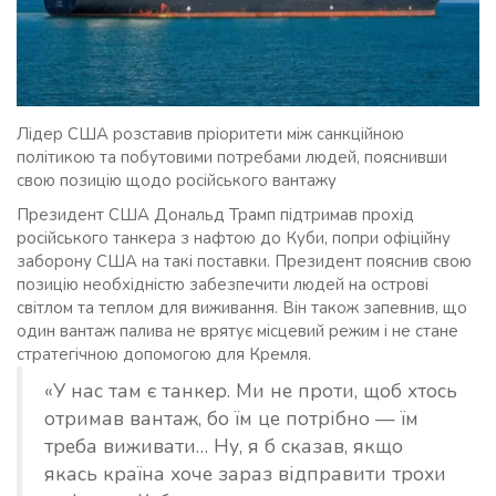
Лідер США розставив пріоритети між санкційною
політикою та побутовими потребами людей, пояснивши
свою позицію щодо російського вантажу
Президент США Дональд Трамп підтримав прохід
російського танкера з нафтою до Куби, попри офіційну
заборону США на такі поставки. Президент пояснив свою
позицію необхідністю забезпечити людей на острові
світлом та теплом для виживання. Він також запевнив, що
один вантаж палива не врятує місцевий режим і не стане
стратегічною допомогою для Кремля.
«У нас там є танкер. Ми не проти, щоб хтось
отримав вантаж, бо їм це потрібно — їм
треба виживати… Ну, я б сказав, якщо
якась країна хоче зараз відправити трохи