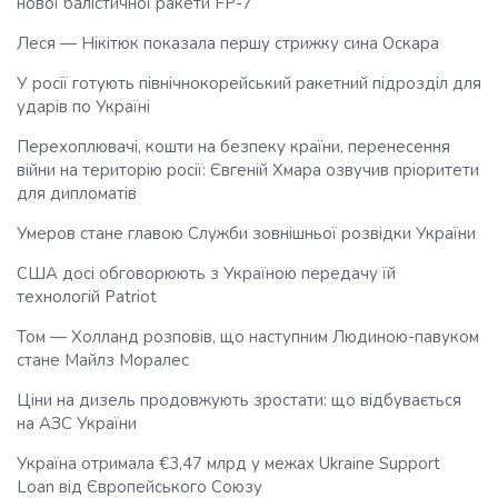
нової балістичної ракети FP-7
Леся — Нікітюк показала першу стрижку сина Оскара
У росії готують північнокорейський ракетний підрозділ для
ударів по Україні
Перехоплювачі, кошти на безпеку країни, перенесення
війни на територію росії: Євгеній Хмара озвучив пріоритети
для дипломатів
Умеров стане главою Служби зовнішньої розвідки України
США досі обговорюють з Україною передачу їй
технологій Patriot
Том — Холланд розповів, що наступним Людиною-павуком
стане Майлз Моралес
Ціни на дизель продовжують зростати: що відбувається
на АЗС України
Україна отримала €3,47 млрд у межах Ukraine Support
Loan від Європейського Союзу