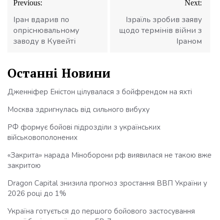
Previous:
Next:
записів
Іран вдарив по
Ізраїль зробив заяву
опріснювальному
щодо термінів війни з
заводу в Кувейті
Іраном
Останні Новини
Дженніфер Еністон цілувалася з бойфрендом на яхті
Москва здригнулась від сильного вибуху
РФ формує бойові підрозділи з українських
військовополонених
«Закрита» нарада Міноборони рф виявилася не такою вже
закритою
Dragon Capital знизила прогноз зростання ВВП України у
2026 році до 1%
Україна готується до першого бойового застосування