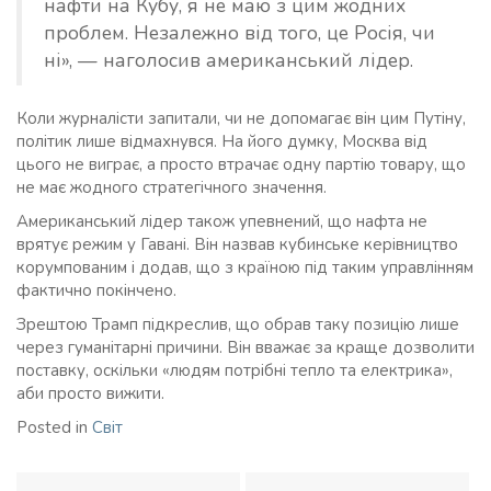
нафти на Кубу, я не маю з цим жодних
проблем. Незалежно від того, це Росія, чи
ні», — наголосив американський лідер.
Коли журналісти запитали, чи не допомагає він цим Путіну,
політик лише відмахнувся. На його думку, Москва від
цього не виграє, а просто втрачає одну партію товару, що
не має жодного стратегічного значення.
Американський лідер також упевнений, що нафта не
врятує режим у Гавані. Він назвав кубинське керівництво
корумпованим і додав, що з країною під таким управлінням
фактично покінчено.
Зрештою Трамп підкреслив, що обрав таку позицію лише
через гуманітарні причини. Він вважає за краще дозволити
поставку, оскільки «людям потрібні тепло та електрика»,
аби просто вижити.
Posted in
Світ
Навігація