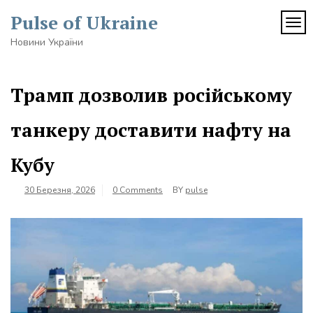
Skip
Pulse of Ukraine
to
TOG
content
Новини України
Трамп дозволив російському
танкеру доставити нафту на
Кубу
30 Березня, 2026
0 Comments
BY
pulse