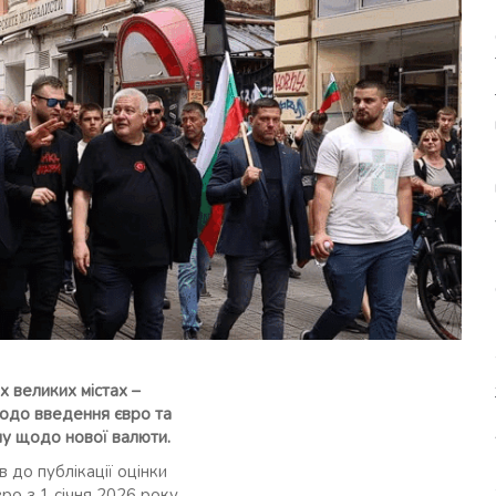
их великих містах –
щодо введення євро та
у щодо нової валюти.
в до публікації оцінки
ро з 1 січня 2026 року.