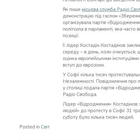
Як пише
місцева служба Радіо Св
демонстрацію під гаслом «Збереж
організувала партія «Відродження
політсила в парламенті, яка часто 
позиції.
Її лідер Костадін Костадінов закл
середу – в день, коли очікується,
оцінка європейськими інституціями 
вступ до єврозони.
У Софії кілька тисяч протестувальн
Незалежності. Повідомлення про 
у столиці подала партія «Відродже
Радіо Cвобода.
Лідер «Відродження» Костадінов 
людей» до протесту в Софії 31 тра
суботу було кілька тисяч людей.
Posted in
Світ