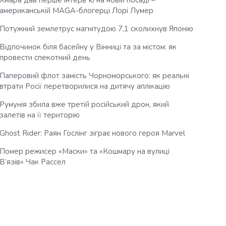
Хмара дав перше інтервʼю на новій посаді –
американській MAGA-блогерці Лорі Лумер
Потужний землетрус магнітудою 7,1 сколихнув Японію
Відпочинок біля басейну у Вінниці та за містом: як
провести спекотний день
Паперовий флот замість Чорноморського: як реальні
втрати Росії перетворилися на дитячу аплікацію
Румунія збила вже третій російський дрон, який
залетів на її територію
Ghost Rider: Раян Гослінг зіграє нового героя Marvel
Помер режисер «Маски» та «Кошмару на вулиці
В’язів» Чак Рассел