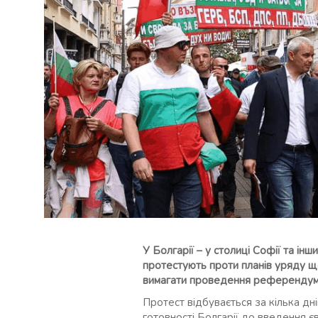
У Болгарії – у столиці Софії та інш
протестують проти планів уряду 
вимагати проведення референдум
Протест відбувається за кілька дні
готовності Болгарії до введення єв