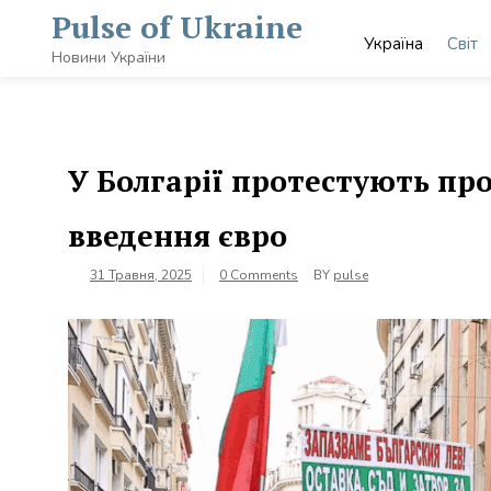
Skip
Pulse of Ukraine
to
Україна
Світ
content
Новини України
У Болгарії протестують пр
введення євро
31 Травня, 2025
0 Comments
BY
pulse