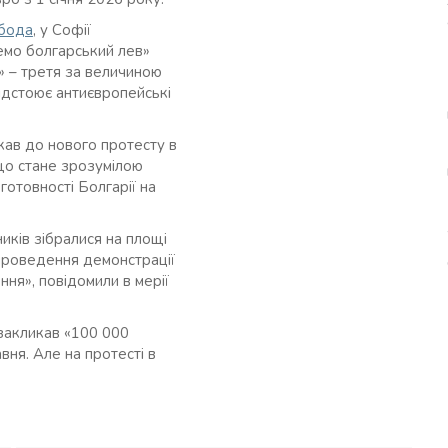
обода
, у Софії
емо болгарський лев»
» – третя за величиною
відстоює антиєвропейські
икав до нового протесту в
 що стане зрозумілою
готовності Болгарії на
иків зібралися на площі
проведення демонстрації
ння», повідомили в мерії
закликав «100 000
вня. Але на протесті в